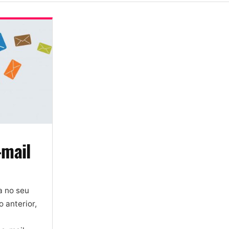
-mail
a no seu
 anterior,