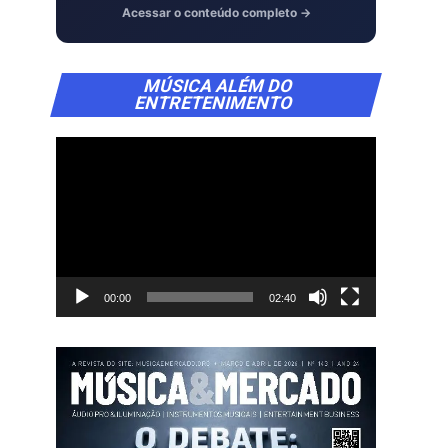
Acessar o conteúdo completo →
Tocador
MÚSICA ALÉM DO
de
ENTRETENIMENTO
vídeo
00:00
02:40