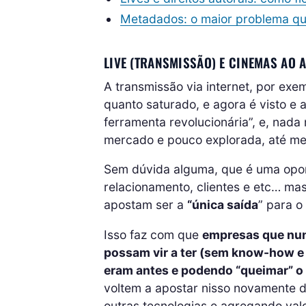
Metadados: o maior problema que
LIVE (TRANSMISSÃO) E CINEMAS AO A
A transmissão via internet, por exe
quanto saturado, e agora é visto e
ferramenta revolucionária”, e, nada
mercado e pouco explorada, até mes
Sem dúvida alguma, que é uma opor
relacionamento, clientes e etc… ma
apostam ser a
“única saída
” para o
Isso faz com que
empresas que nunc
possam vir a ter (sem know-how e 
eram antes e podendo “queimar” o
voltem a apostar nisso novamente 
outras tecnologias e agregando valo