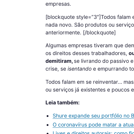
empresas.
[blockquote style=”3″]Todos falam 
nada novo. São produtos ou serviço
anteriormente. [/blockquote]
Algumas empresas tiveram que demit
os direitos desses trabalhadores,
ou
demitiram,
se livrando do passivo 
crise, se
isentando
e empurrando tod
Todos falam em se reinventar… mas,
ou serviços já existentes e poucos 
Leia também:
Shure expande seu portfólio no B
O coronavírus pode matar a atual
Lives e direitos autorais: como 