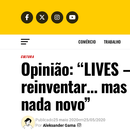
COMÉRCIO
TRABALHO
CULTURA
Opinião: “LIVES 
reinventar… mas 
nada novo”
Publicado
25 maio 2020
em
25/05/2020
Por
Aleksander Gama