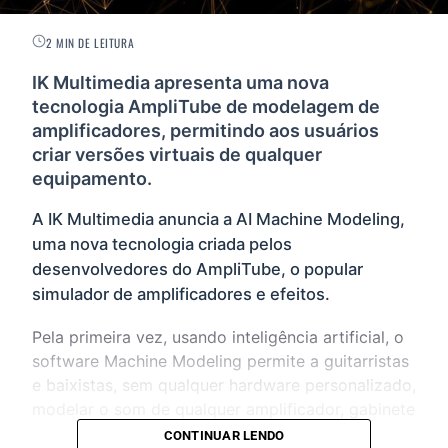
2 MIN DE LEITURA
IK Multimedia apresenta uma nova
tecnologia AmpliTube de modelagem de
amplificadores, permitindo aos usuários
criar versões virtuais de qualquer
equipamento.
A IK Multimedia anuncia a AI Machine Modeling,
uma nova tecnologia criada pelos
desenvolvedores do AmpliTube, o popular
simulador de amplificadores e efeitos.
Pela primeira vez, usando inteligência artificial, o
software Machine Modeling permite a guitarristas
e baixistas, sem qualquer hardware personalizado,
modelar o som de qualquer amplificador, gabinete
ou combo, além de pedais de distorção,
CONTINUAR LENDO