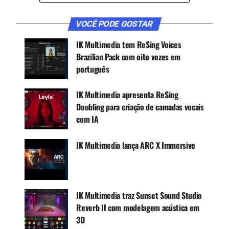
overdrive, fuzz, EQ ou boost, tudo com um novo
nível de acuracidade indistinguível do real.
VOCÊ PODE GOSTAR
IK Multimedia tem ReSing Voices
CONTINUE ACOMPANHANDO
Brazilian Pack com oito vozes em
português
Receba novas matérias do Música & Mercado no
WhatsApp e no Google News.
IK Multimedia apresenta ReSing
Doubling para criação de camadas vocais
Canal WhatsApp
com IA
Google News
IK Multimedia lança ARC X Immersive
A rede neural de machine learning da IK captura o
IK Multimedia traz Sunset Sound Studio
som do equipamento em minutos usando sinais
Reverb II com modelagem acústica em
de guitarra reais, não apenas sons de teste, para
3D
um alto nível de autenticidade.