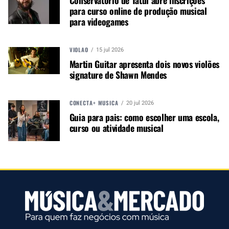
publicação empenhada em
para curso online de produção musical
promover e divulgar o mercado e
para videogames
negócios para o music business,
indústria de áudio profissional,
iluminação e instrumentos
VIOLÃO
15 jul 2026
musicais. Nós amamos o que
Martin Guitar apresenta dois novos violões
fazemos.
signature de Shawn Mendes
CONECTA+ MÚSICA
20 jul 2026
A MÚSICA & MERCADO ESTÁ NO WHATSAPP!
Guia para pais: como escolher uma escola,
curso ou atividade musical
Noticias que ajudam seu trabalho com a música.
Acesse o Canal de WhatsApp
TÓPICOS RELACIONADOS:
IK MULTIMEDIA
MODELAGEM ÁUDIO
SOFTWARE ÁUDIO