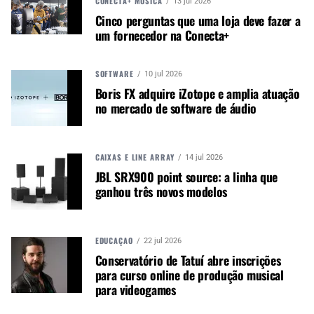
CONECTA+ MÚSICA
13 jul 2026
os camarotes têm a classificação etária de 18
Cinco perguntas que uma loja deve fazer a
anos.
um fornecedor na Conecta+
SOFTWARE
10 jul 2026
CONTINUE ACOMPANHANDO
Boris FX adquire iZotope e amplia atuação
Receba novas matérias do Música & Mercado no
no mercado de software de áudio
WhatsApp e no Google News.
Canal WhatsApp
CAIXAS E LINE ARRAY
14 jul 2026
JBL SRX900 point source: a linha que
ganhou três novos modelos
Google News
EDUCAÇÃO
22 jul 2026
Conservatório de Tatuí abre inscrições
Os presentes podem esperar performances
para curso online de produção musical
inesquecíveis dos artistas confirmados para esta
para videogames
edição do Festival Sertanejo. Zé Neto & Cristiano,