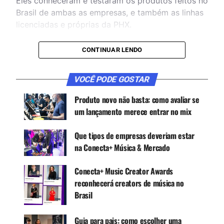
Eles conheceram e testaram os produtos feitos no
Brasil de ambas as empresas, e também as linhas
licenciadas e próprias da PHX.
CONTINUAR LENDO
CONTINUE ACOMPANHANDO
Receba novas matérias do Música & Mercado no
VOCÊ PODE GOSTAR
WhatsApp e no Google News.
Produto novo não basta: como avaliar se
um lançamento merece entrar no mix
Canal WhatsApp
Que tipos de empresas deveriam estar
na Conecta+ Música & Mercado
Google News
Conecta+ Music Creator Awards
reconhecerá creators de música no
“Nesta semana que se realizará a Conecta+, a
Brasil
presença dos diretores da NAMM é uma grande
oportunidade para o intercâmbio de idéias sobre
Guia para pais: como escolher uma