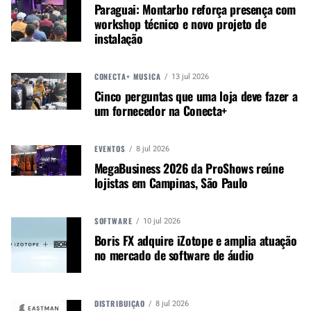
Paraguai: Montarbo reforça presença com
Haverá dois horários disponíveis para participar:
workshop técnico e novo projeto de
instalação
às 8.30h e às 11h.
Não perca!
CONECTA+ MÚSICA
13 jul 2026
Cinco perguntas que uma loja deve fazer a
CONECTA+ MÚSICA & MERCADO
um fornecedor na Conecta+
Data
: 29 de setembro a 1 de outubro
EVENTOS
8 jul 2026
Local
: Transamérica Expo, São Paulo –
ver
MegaBusiness 2026 da ProShows reúne
detalhes
lojistas em Campinas, São Paulo
Endereço:
Av. Dr. Mário Villas Boas Rodrigues,
387 – Santo Amaro, São Paulo – SP, 04757-020.
SOFTWARE
10 jul 2026
Visite o
site do evento
e obtenha seu ingresso!
Boris FX adquire iZotope e amplia atuação
no mercado de software de áudio
DISTRIBUIÇÃO
8 jul 2026