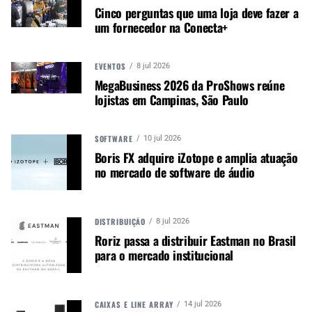
Cinco perguntas que uma loja deve fazer a
um fornecedor na Conecta+
Como foi 2016 para os fabricantes de
instrumentos?
EVENTOS
8 jul 2026
MegaBusiness 2026 da ProShows reúne
Percebemos que a valorização do dólar, somada
lojistas em Campinas, São Paulo
à forte crise econômica e política que o País vem
atravessando, foi um fator que impulsionou as
empresas para a exportação. Por outro lado, no
SOFTWARE
10 jul 2026
mercado interno, ainda pela instabilidade do
Boris FX adquire iZotope e amplia atuação
no mercado de software de áudio
dólar, o varejo busca previsibilidade, e nesse caso
as fábricas têm condição de prover esse
requerimento.
DISTRIBUIÇÃO
8 jul 2026
A Associação ganhou mais sócios?
Roriz passa a distribuir Eastman no Brasil
para o mercado institucional
Sim, a cada mês a Anafima amplia sua base de
associados e parcerias no mercado. Hoje a
entidade conta com quase cem sócios
CAIXAS E LINE ARRAY
14 jul 2026
participando ativamente.