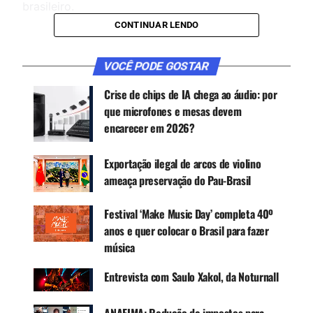
brasileiro.
CONTINUAR LENDO
CONTINUE ACOMPANHANDO
VOCÊ PODE GOSTAR
Receba novas matérias do Música & Mercado no
Crise de chips de IA chega ao áudio: por
WhatsApp e no Google News.
que microfones e mesas devem
encarecer em 2026?
Canal WhatsApp
Exportação ilegal de arcos de violino
Google News
ameaça preservação do Pau-Brasil
Festival ‘Make Music Day’ completa 40º
anos e quer colocar o Brasil para fazer
O País passou por um ano turbulento, com
música
mudança de governo e uma indústria transitando
Entrevista com Saulo Xakol, da Noturnall
entre altos e baixos, mas com boas perspectivas
para 2017. Conheça mais nesta entrevista com seu
presidente Daniel Neves.
ANAFIMA: Redução de impostos para