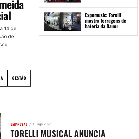
lmeida
ial
Expomusic: Torelli
mostra ferragens de
bateria da Bauer
ia 14 de
ção de
 seu
CA
GESTÃO
EMPRESAS
15 ago 2023
TORELLI MUSICAL ANUNCIA