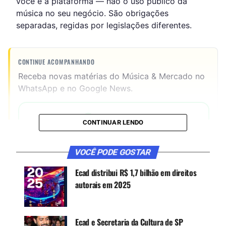
você e a plataforma — não o uso público da
música no seu negócio. São obrigações
separadas, regidas por legislações diferentes.
CONTINUE ACOMPANHANDO
Receba novas matérias do Música & Mercado no
WhatsApp e no Google News.
Canal WhatsApp
CONTINUAR LENDO
Google News
VOCÊ PODE GOSTAR
Ecad distribui R$ 1,7 bilhão em direitos
autorais em 2025
A Lei nº 9.610/98 define como execução pública
qualquer uso de música fora do ambiente
doméstico. Isso inclui qualquer espaço com
Ecad e Secretaria da Cultura de SP