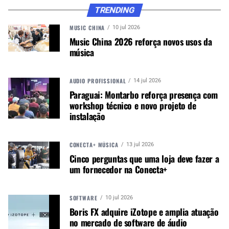
TRENDING
e buffets; lojas, supermercados e shopping
centers com sonorização; clínicas, consultórios e
MUSIC CHINA
10 jul 2026
hospitais com música ambiente; e eventos —
Music China 2026 reforça novos usos da
shows, formaturas, festas de carnaval, juninas,
música
corporativas, réveillon.
Três situações que não isentam o pagamento:
AUDIO PROFISSIONAL
14 jul 2026
Paraguai: Montarbo reforça presença com
workshop técnico e novo projeto de
Evento gratuito, sem venda de ingressos
instalação
Não
— a gratuidade não elimina a execução pública
CONECTA+ MÚSICA
13 jul 2026
Cinco perguntas que uma loja deve fazer a
um fornecedor na Conecta+
Spotify ou Deezer corporativo assinado
SOFTWARE
10 jul 2026
Não
— streaming não substitui o licenciamento de execução
Boris FX adquire iZotope e amplia atuação
pública
no mercado de software de áudio