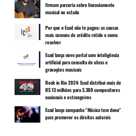
circulação de público: bar, restaurante, loja,
firmam parceria sobre licenciamento
academia, hotel, clínica, casa de festas, evento
musical no estado
corporativo.
Usar música sem licença gera
passivo retroativo — o Ecad pode cobrar desde
Por que o Ecad não te pagou: as causas
o primeiro dia de uso irregular.
mais comuns de crédito retido e como
resolver
QUEM PRECISA PAGAR — E O QUE
Ecad lança novo portal com inteligência
artificial para consulta de obras e
NÃO ISENTA
gravações musicais
A obrigação vale para pessoa física ou jurídica
Rock in Rio 2024: Ecad distribui mais de
que execute músicas publicamente, direta ou
R$ 13 milhões para 3.300 compositores
indiretamente, por qualquer meio. Segundo o
nacionais e estrangeiros
Regulamento de Arrecadação do Ecad (revisão de
2025), são considerados usuários: bares,
Ecad lança campanha “Música tem dono”
restaurantes, lanchonetes e cafés com música
para promover os direitos autorais
ambiente ou ao vivo; academias de ginástica e
escolas de dança; hotéis, pousadas e similares;
clubes sociais e casas de diversão; casas de festa