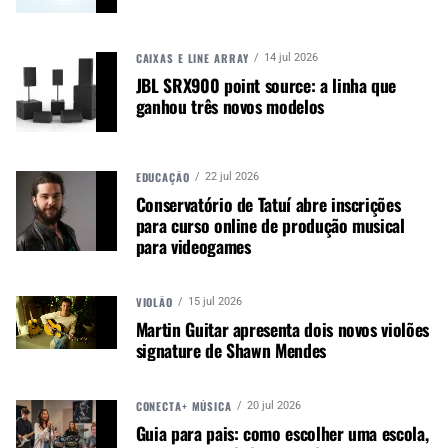
Show ou evento de pequeno porte
CAIXAS E LINE ARRAY
14 jul 2026
JBL SRX900 point source: a linha que
Não
— o porte define o valor, não a obrigação
ganhou três novos modelos
Situações com isenção ou redução: cultos e
celebrações religiosas sem cobrança de ingresso,
EDUCAÇÃO
22 jul 2026
e estabelecimentos de pequeno porte com
Conservatório de Tatuí abre inscrições
para curso online de produção musical
instalações simples sem benefício financeiro pelo
para videogames
uso do som. Nesses casos, a análise é feita pelo
próprio Ecad com base no perfil do negócio.
VIOLÃO
15 jul 2026
Martin Guitar apresenta dois novos violões
COMO O ECAD CALCULA O VALOR — A
signature de Shawn Mendes
LÓGICA DA UDA
CONECTA+ MÚSICA
20 jul 2026
O Ecad usa como unidade de cálculo a
UDA
Guia para pais: como escolher uma escola,
(Unidade de Direito Autoral)
, um valor de