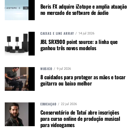
Boris FX adquire iZotope e amplia atuação
no mercado de software de áudio
Segundo Rosa Sborgia, sócia da Bicudo Marcas e
CAIXAS E LINE ARRAY
14 jul 2026
Patentes: “A marca deve ser tratada como um dos
JBL SRX900 point source: a linha que
ativos mais importantes da empresa, pois é ela
ganhou três novos modelos
quem identifica o produto ou serviço, dando a
eles uma personalidade própria e os conectando
com seu público consumidor”.
MÚSICO
9 jul 2026
8 cuidados para proteger as mãos e tocar
Ela explica que imagem contida na marca é um
guitarra ou baixo melhor
dos elementos que alcança o emocional do
consumidor, o fazendo desejar o respectivo
produto ou serviço, além de estabelecer uma
regra de memorização. Portanto, a imagem da
EDUCAÇÃO
22 jul 2026
Conservatório de Tatuí abre inscrições
marca, que é transmitida pelo seu logotipo, tem,
para curso online de produção musical
entre diferentes funções, o papel de identificar a
para videogames
personalidade da marca e viabilizar a