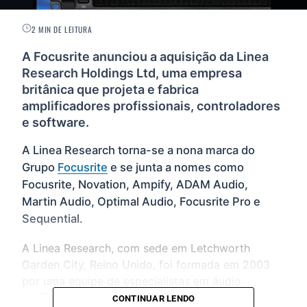
2 MIN DE LEITURA
A Focusrite anunciou a aquisição da Linea
Research Holdings Ltd, uma empresa
britânica que projeta e fabrica
amplificadores profissionais, controladores
e software.
A Linea Research torna-se a nona marca do
Grupo
Focusrite
e se junta a nomes como
Focusrite, Novation, Ampify, ADAM Audio,
Martin Audio, Optimal Audio, Focusrite Pro e
Sequential.
A Linea Research, com sede em Letchworth
Garden City, Reino Unido, foi formada em 2003
por uma equipe de especialistas em áudio
profissional que projetam, desenvolvem, fabricam
CONTINUAR LENDO