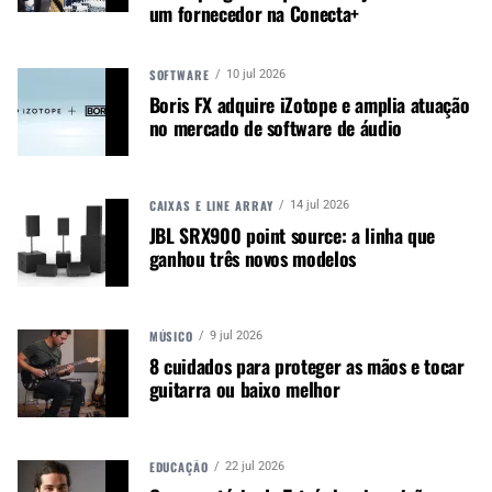
um fornecedor na Conecta+
falantes OEM.
Ao estender os negócios do Grupo para novos
SOFTWARE
10 jul 2026
produtos e mercados, que complementam suas
Boris FX adquire iZotope e amplia atuação
ofertas existentes, a aquisição se alinha
no mercado de software de áudio
estrategicamente com os objetivos previamente
comunicados do Grupo de aumentar a base de
clientes principais, expandir para novos mercados
CAIXAS E LINE ARRAY
14 jul 2026
e aumentar o valor vitalício para os clientes.
JBL SRX900 point source: a linha que
ganhou três novos modelos
Tim Carroll, diretor administrativo, disse: “É um
prazer absoluto receber Davey, Ben e toda a
equipe da Linea Research no Focusrite Group.
MÚSICO
9 jul 2026
Conhecemos bem a equipe e o negócio, pois a
8 cuidados para proteger as mãos e tocar
Martin Audio é um grande cliente da Linea
guitarra ou baixo melhor
Research. Isso levará a muitas sinergias e
esperamos uma melhora na margem total tanto
para a Martin Audio quanto para o Grupo como
EDUCAÇÃO
22 jul 2026
um todo.”