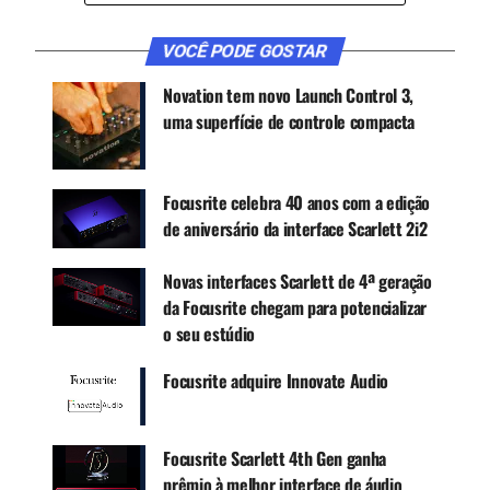
e comercializam equipamentos de áudio. Seus
produtos incluem uma linha de amplificadores
VOCÊ PODE GOSTAR
inovadores, incluindo a mundialmente famosa
série M, juntamente com processadores de sinal
Novation tem novo Launch Control 3,
digital, rede de áudio e produtos de software.
uma superfície de controle compacta
Dois dos fundadores originais, Davey Smalley,
diretor comercial, e Ben Ver, diretor de
engenharia, continuarão a gerenciar os negócios
Focusrite celebra 40 anos com a edição
após a aquisição.
de aniversário da interface Scarlett 2i2
Novas interfaces Scarlett de 4ª geração
CONTINUE ACOMPANHANDO
da Focusrite chegam para potencializar
Receba novas matérias do Música & Mercado no
o seu estúdio
WhatsApp e no Google News.
Focusrite adquire Innovate Audio
Canal WhatsApp
Focusrite Scarlett 4th Gen ganha
prêmio à melhor interface de áudio
Google News