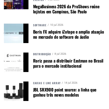
Pack
MegaBusiness 2026 da ProShows reúne
lojistas em Campinas, São Paulo
American Classic 5BTN Terra Series 4PR Value
Pack
SOFTWARE
10 jul 2026
Veja mais
neste vídeo
.
Boris FX adquire iZotope e amplia atuação
no mercado de software de áudio
Autor:
Redação M&M
Música &amp; Mercado é uma
DISTRIBUIÇÃO
publicação empenhada em
8 jul 2026
Roriz passa a distribuir Eastman no Brasil
promover e divulgar o mercado e
para o mercado institucional
negócios para o music business,
indústria de áudio profissional,
iluminação e instrumentos
musicais. Nós amamos o que
CAIXAS E LINE ARRAY
14 jul 2026
fazemos.
JBL SRX900 point source: a linha que
ganhou três novos modelos
A MÚSICA & MERCADO ESTÁ NO WHATSAPP!