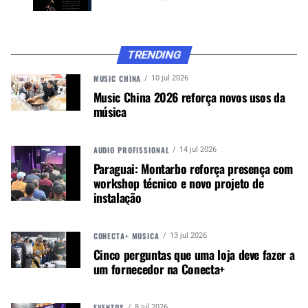
American Classic 7AT Terra Series Drumsticks,
Wood Tip
American Classic 7ATN Terra Series Drumsticks,
TRENDING
Nylon Tip
MUSIC CHINA
10 jul 2026
American Classic 5ATN Terra Series Drumsticks,
Music China 2026 reforça novos usos da
Nylon Tip
música
American Classic 5BTN Terra Series Drumsticks,
Nylon Tip
American Classic 5BT Terra Series Drumsticks,
AUDIO PROFISSIONAL
14 jul 2026
Wood Tip
Paraguai: Montarbo reforça presença com
workshop técnico e novo projeto de
American Classic 5AT Terra Series 4PR Value
instalação
Pack
American Classic 7AT Terra Series 4PR Value Pack
American Classic 5BT Terra Series 4PR Value
CONECTA+ MÚSICA
13 jul 2026
Pack
Cinco perguntas que uma loja deve fazer a
um fornecedor na Conecta+
American Classic 5ATN Terra Series 4PR Value
Pack
American Classic 7ATN Terra Series 4PR Value
EVENTOS
8 jul 2026