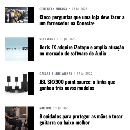
CONECTA+ MÚSICA
13 jul 2026
Cinco perguntas que uma loja deve fazer a
um fornecedor na Conecta+
SOFTWARE
10 jul 2026
INOVAÇÃO EM SOM PARA TEATRO E ACADEMIA
Boris FX adquire iZotope e amplia atuação
no mercado de software de áudio
A empresa Gobos do Brasil, com 24 anos de
experiência no mercado de áudio e iluminação
profissional, foi responsável pelo fornecimento e
CAIXAS E LINE ARRAY
14 jul 2026
instalação do sistema de sonorização do teatro e
JBL SRX900 point source: a linha que
ginásio do Sesc Franca. Para este projeto, eles
ganhou três novos modelos
escolheram equipamentos de última geração da
Martin Audio
.
Com capacidade para 370 espectadores, o teatro
MÚSICO
9 jul 2026
tem um dos maiores palcos das unidades do Sesc
8 cuidados para proteger as mãos e tocar
em São Paulo. Sua programação inclui concertos,
guitarra ou baixo melhor
teatro, exibições de filmes, seminários e sessões