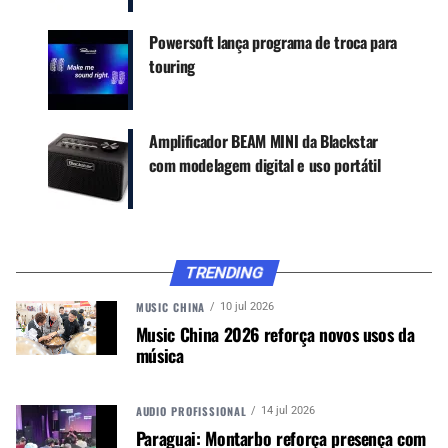
transformadores Nano CVT conseguem transferir
Powersoft lança programa de troca para
9,3 W para o alto–falante, enquanto que o
touring
competidor top de mercado alcança apenas 5,6
W.
Gostou? Veja mais informações em
Amplificador BEAM MINI da Blackstar
www.amplificadoresnextpro.com.br
com modelagem digital e uso portátil
Autor:
Redação M&M
Música &amp; Mercado é uma
publicação empenhada em
TRENDING
promover e divulgar o mercado e
MUSIC CHINA
10 jul 2026
negócios para o music business,
Music China 2026 reforça novos usos da
indústria de áudio profissional,
música
iluminação e instrumentos
musicais. Nós amamos o que
fazemos.
AUDIO PROFISSIONAL
14 jul 2026
Paraguai: Montarbo reforça presença com