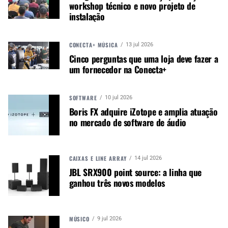
workshop técnico e novo projeto de
instalação
A MÚSICA & MERCADO ESTÁ NO WHATSAPP!
Noticias que ajudam seu trabalho com a música.
CONECTA+ MÚSICA
13 jul 2026
Acesse o Canal de WhatsApp
Cinco perguntas que uma loja deve fazer a
um fornecedor na Conecta+
SOFTWARE
10 jul 2026
TÓPICOS RELACIONADOS:
AMPLIFICADOR
NEXT-PRO
Boris FX adquire iZotope e amplia atuação
no mercado de software de áudio
CAIXAS E LINE ARRAY
14 jul 2026
PRÓXIMO
JBL SRX900 point source: a linha que
Celestion apresenta o novo Suhr Cabinet Impulse Responses
ganhou três novos modelos
MÚSICO
9 jul 2026