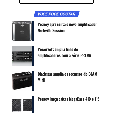
WhatsApp e no Google News.
VOCÊ PODE GOSTAR
Canal WhatsApp
Peavey apresenta o novo amplificador
Nashville Session
Google News
Powersoft amplia linha de
amplificadores com a série PRIMA
Os transformadores são projetados por meio de
modelagem matemática estrutural e
proporcionam rendimento “nunca antes visto, com
Blackstar amplia os recursos do BEAM
perdas por inserção de apenas 0,4 dB, enquanto
MINI
que produtos consagrados do mercado exibem
perdas de quase 3 dB”, comentou Marcelo Barros,
CEO e diretor de pesquisa e desenvolvimento da
Peavey lança caixas MegaBass 410 e 115
empresa.
Por exemplo, em uma aplicação típica de 10 W, os