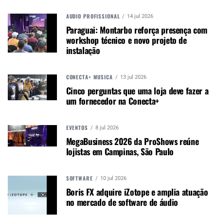
AUDIO PROFISSIONAL
14 jul 2026
PARTICIPAÇÃO
Paraguai: Montarbo reforça presença com
workshop técnico e novo projeto de
Além de ser um palco musical, o
NAMM Show
instalação
2025
também será uma vitrine de inovação em
produtos musicais. Interessados em participar e
CONECTA+ MÚSICA
assistir às performances devem se registrar para
13 jul 2026
Cinco perguntas que uma loja deve fazer a
obter a credencial no site oficial do evento.
um fornecedor na Conecta+
Autor:
Redação M&M
EVENTOS
8 jul 2026
Música &amp; Mercado é uma
MegaBusiness 2026 da ProShows reúne
publicação empenhada em
lojistas em Campinas, São Paulo
promover e divulgar o mercado e
negócios para o music business,
SOFTWARE
10 jul 2026
indústria de áudio profissional,
Boris FX adquire iZotope e amplia atuação
iluminação e instrumentos
no mercado de software de áudio
musicais. Nós amamos o que
fazemos.