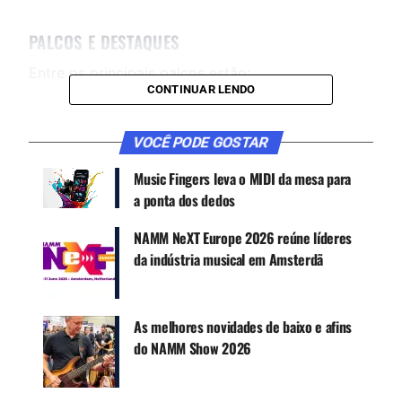
PALCOS E DESTAQUES
Entre os principais palcos estão:
CONTINUAR LENDO
Yamaha Grand Plaza Stage
Yamaha Fountain Stage
VOCÊ PODE GOSTAR
NAMM Center Stage
Music Fingers leva o MIDI da mesa para
ADJ Arena Plaza
a ponta dos dedos
Esses palcos contarão com apresentações ao
NAMM NeXT Europe 2026 reúne líderes
longo do horário do evento. Além disso, outros
da indústria musical em Amsterdã
espaços, como o DAS Audio Hilton Stage, EAW
Marriott Stage, Meyer Sound Westin Stage e
Sheraton Park Stage, oferecerão música ao vivo
As melhores novidades de baixo e afins
desde o início da tarde até tarde da noite.
do NAMM Show 2026
PERFORMANCES CONFIRMADAS