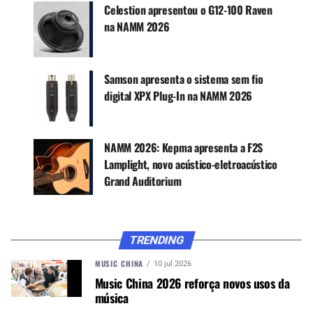
Celestion apresentou o G12-100 Raven
Alguns dos artistas já confirmados incluem:
na NAMM 2026
wholesoul: Quarta-feira, 22 de janeiro, às 18h, no
Meyer Sound Westin Stage.
Veritus Miller: Sexta-feira, 24 de janeiro, às 14h,
Samson apresenta o sistema sem fio
no ADJ Arena Plaza Stage.
digital XPX Plug-In na NAMM 2026
La Mera Candelaria: Sábado, 25 de janeiro, às
16h, no NAMM Center Stage.
Endah N Rhesa: Quinta-feira, 23 de janeiro, às
NAMM 2026: Kepma apresenta a F2S
21h, no NAMM Sheraton Park Stage.
Lamplight, novo acústico-eletroacústico
Grand Auditorium
A EXPERIÊNCIA NAMM
Os artistas participantes demonstraram
entusiasmo em fazer parte desta comunidade
TRENDING
global de músicos. O NAMM Show é conhecido
MUSIC CHINA
10 jul 2026
por reunir talentos internacionais em um ambiente
Music China 2026 reforça novos usos da
único, onde instrumentos e sons permeiam cada
música
canto do evento.