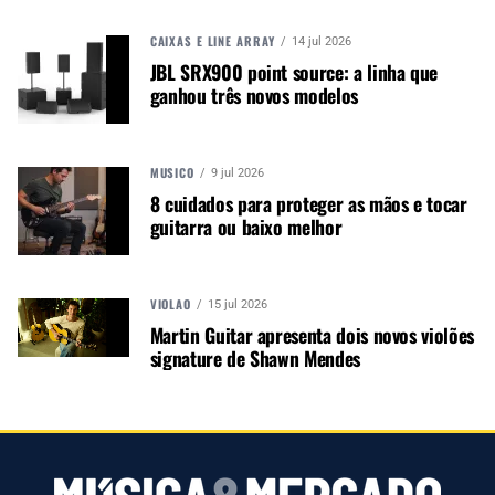
CAIXAS E LINE ARRAY
14 jul 2026
JBL SRX900 point source: a linha que
A MÚSICA & MERCADO ESTÁ NO WHATSAPP!
ganhou três novos modelos
Noticias que ajudam seu trabalho com a música.
Acesse o Canal de WhatsApp
MÚSICO
9 jul 2026
8 cuidados para proteger as mãos e tocar
guitarra ou baixo melhor
TÓPICOS RELACIONADOS:
ARTISTAS NAMM
NAMM SHOW
VIOLÃO
15 jul 2026
Martin Guitar apresenta dois novos violões
signature de Shawn Mendes
PRÓXIMO
NAMM faz comunicado sobre os incêndios na Califórnia