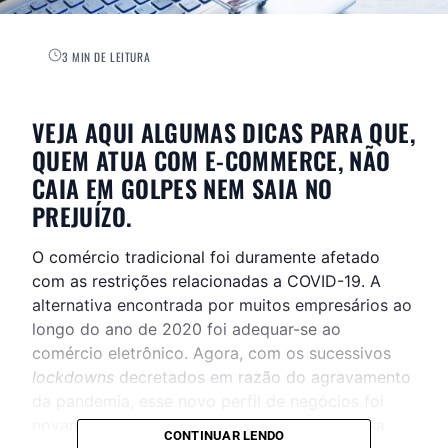
3 MIN DE LEITURA
VEJA AQUI ALGUMAS DICAS PARA QUE,
QUEM ATUA COM E-COMMERCE, NÃO
CAIA EM GOLPES NEM SAIA NO
PREJUÍZO.
O comércio tradicional foi duramente afetado
com as restrições relacionadas a COVID-19. A
alternativa encontrada por muitos empresários ao
longo do ano de 2020 foi adequar-se ao
comércio eletrônico. Agora, com os sucessivos
lockdowns
decretados em razão do agravamento
da pandemia, esse novo perfil de negócios foi
novamente colocado em evidência e, por essa
CONTINUAR LENDO