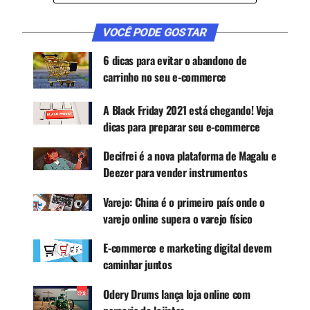
razão, alguns cuidados devem ser tomados para
que o empreendedor tenha êxito e não saia no
VOCÊ PODE GOSTAR
prejuízo
6 dicas para evitar o abandono de
carrinho no seu e-commerce
CONTINUE ACOMPANHANDO
Receba novas matérias do Música & Mercado no
A Black Friday 2021 está chegando! Veja
WhatsApp e no Google News.
dicas para preparar seu e-commerce
Decifrei é a nova plataforma de Magalu e
Canal WhatsApp
Deezer para vender instrumentos
Varejo: China é o primeiro país onde o
Google News
varejo online supera o varejo físico
E-commerce e marketing digital devem
caminhar juntos
“Desde o início da pandemia, o e-commerce
cresceu significativamente, tanto em número de
Odery Drums lança loja online com
compras online, quanto novos sites de vendas.