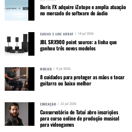
Boris FX adquire iZotope e amplia atuação
utilize-se de tecnologia apta a rastrear o produto
no mercado de software de áudio
e confirmar se foi efetivamente entregue ao
consumidor correto.
CAIXAS E LINE ARRAY
14 jul 2026
2- ENTREGAS – ATRASOS
JBL SRX900 point source: a linha que
ganhou três novos modelos
Ao lado de problemas relacionados ao não
recebimento, os atrasos, as entregas incompletas
ou mesmo de produtos danificados também
MÚSICO
9 jul 2026
concorrem no topo da lista de problemas. A
8 cuidados para proteger as mãos e tocar
questão logística é fundamental para o comércio
guitarra ou baixo melhor
eletrônico, sendo que as restrições de circulação
das pessoas podem dificultar a entrega, sendo
recomendável que o empresário sugira prazos
EDUCAÇÃO
22 jul 2026
mais elastecidos de entrega.
Conservatório de Tatuí abre inscrições
para curso online de produção musical
3- PROBLEMAS COM PAGAMENTO
para videogames