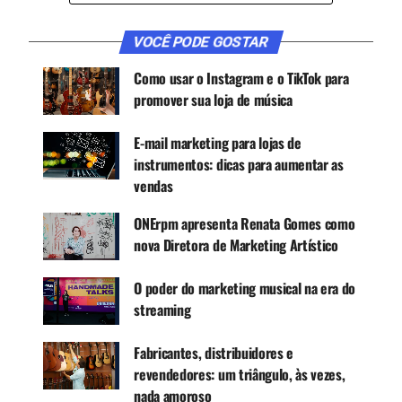
CONTINUE ACOMPANHANDO
VOCÊ PODE GOSTAR
Receba novas matérias do Música & Mercado no
WhatsApp e no Google News.
Como usar o Instagram e o TikTok para
promover sua loja de música
Canal WhatsApp
E-mail marketing para lojas de
instrumentos: dicas para aumentar as
Google News
vendas
ONErpm apresenta Renata Gomes como
nova Diretora de Marketing Artístico
Por isso, ficar por dentro das tendências e
O poder do marketing musical na era do
implementá-las em sua própria estratégia de
streaming
marketing é essencial. Além disso, isso é uma das
melhores maneiras de sair ou permanecer à frente
Fabricantes, distribuidores e
de seus concorrentes no mercado. Veja a seguir
revendedores: um triângulo, às vezes,
algumas tendências de marketing estratégico
nada amoroso
para 2021: