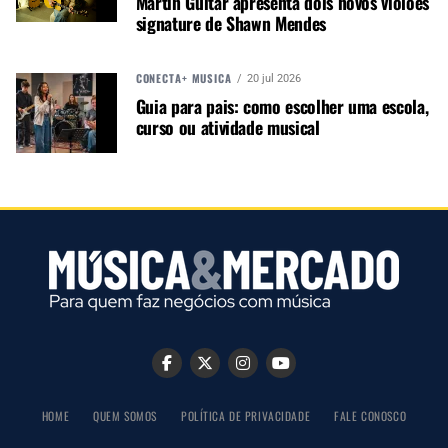
Martin Guitar apresenta dois novos violões
signature de Shawn Mendes
CONECTA+ MÚSICA
20 jul 2026
Guia para pais: como escolher uma escola,
PRÓXIMO
curso ou atividade musical
Entrevista da Robe com Menga Cruz
NÃO PERCA
Profile Artiste Mondrian da Elation está disponível
HOME
QUEM SOMOS
POLÍTICA DE PRIVACIDADE
FALE CONOSCO