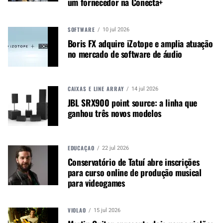
um fornecedor na Conecta+
Música &amp; Mercado é uma
publicação empenhada em
SOFTWARE
10 jul 2026
promover e divulgar o mercado e
Boris FX adquire iZotope e amplia atuação
negócios para o music business,
no mercado de software de áudio
indústria de áudio profissional,
iluminação e instrumentos
musicais. Nós amamos o que
CAIXAS E LINE ARRAY
14 jul 2026
fazemos.
JBL SRX900 point source: a linha que
ganhou três novos modelos
A MÚSICA & MERCADO ESTÁ NO WHATSAPP!
Noticias que ajudam seu trabalho com a música.
EDUCAÇÃO
22 jul 2026
Conservatório de Tatuí abre inscrições
Acesse o Canal de WhatsApp
para curso online de produção musical
para videogames
TÓPICOS RELACIONADOS:
ADJ
FOCUS SPOT 6Z
VIOLÃO
15 jul 2026
SPOT ADJ