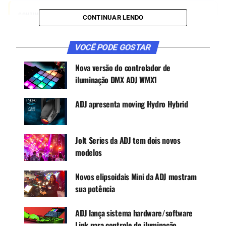
CONTINUE ACOMPANHANDO
CONTINUAR LENDO
Receba novas matérias do Música & Mercado no
WhatsApp e no Google News.
VOCÊ PODE GOSTAR
Nova versão do controlador de
Canal WhatsApp
iluminação DMX ADJ WMX1
Google News
ADJ apresenta moving Hydro Hybrid
Jolt Series da ADJ tem dois novos
Este moving possui um motor LED branco frio de
modelos
300W com vida útil de 50.000 horas, junto com
um sistema ótico que permite efeitos aéreos
Novos elipsoidais Mini da ADJ mostram
nítidos e projeções de gobo nítidas, com uma
sua potência
saída de mais de 10.500 lumens.
ADJ lança sistema hardware/software
Como as outras unidades da série, este modelo
Link para controle de iluminação