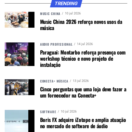
TRENDING
@jonasesticado, fazendo shows por todo o Brasil.
MUSIC CHINA
10 jul 2026
Sy Vasconcelos agora é endorsee da LDH.
Music China 2026 reforça novos usos da
música
Quer saber mais sobre as peles LDH? Visite o
site
da Luen
.
AUDIO PROFISSIONAL
14 jul 2026
Paraguai: Montarbo reforça presença com
Autor:
Redação M&M
workshop técnico e novo projeto de
instalação
Música &amp; Mercado é uma
publicação empenhada em
promover e divulgar o mercado e
CONECTA+ MÚSICA
13 jul 2026
negócios para o music business,
Cinco perguntas que uma loja deve fazer a
indústria de áudio profissional,
um fornecedor na Conecta+
iluminação e instrumentos
musicais. Nós amamos o que
fazemos.
SOFTWARE
10 jul 2026
Boris FX adquire iZotope e amplia atuação
no mercado de software de áudio