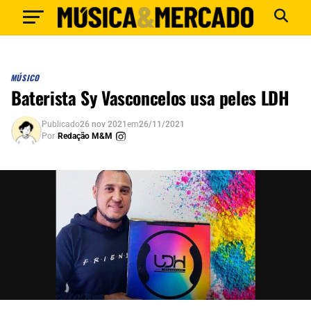
MÚSICO
Baterista Sy Vasconcelos usa peles LDH
Publicado
26 nov 2021
em
26/11/2021
Por
Redação M&M