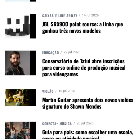
A MÚSICA & MERCADO ESTÁ NO WHATSAPP!
Noticias que ajudam seu trabalho com a música.
CAIXAS E LINE ARRAY
14 jul 2026
Acesse o Canal de WhatsApp
JBL SRX900 point source: a linha que
ganhou três novos modelos
TÓPICOS RELACIONADOS:
BATERISTA SY VASCONCELOS
EDUCAÇÃO
22 jul 2026
ENDORSEE
LUEN
PELES LDH
PELES LUEN
Conservatório de Tatuí abre inscrições
SY VASCONCELOS
para curso online de produção musical
para videogames
VIOLÃO
15 jul 2026
Martin Guitar apresenta dois novos violões
PRÓXIMO
signature de Shawn Mendes
Manual de procedimentos do profissional da música
CONECTA+ MÚSICA
20 jul 2026
Guia para pais: como escolher uma escola,
curso ou atividade musical