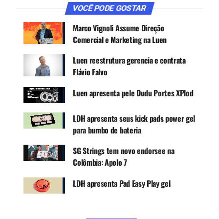
Canal WhatsApp
VOCÊ PODE GOSTAR
Marco Vignoli Assume Direção
Google News
Comercial e Marketing na Luen
Luen reestrutura gerencia e contrata
Flávio Falvo
Com 14, já se destacava no meio musical. Hoje
com 39 anos já tem muita história para contar. Ele
Luen apresenta pele Dudu Portes XPlod
tocou e gravou com vários artistas como Xande
Avião (Aviões do Forró), Solange Almeida (Aviões
LDH apresenta seus kick pads power gel
do Forró), Wesley Safadão, o tenor Jorge Durian,
para bumbo de bateria
Latino, Maiara e Maraísa, Israel e Rodolffo.
SG Strings tem novo endorsee na
Também tocou com a orquestra Soberano, onde
Colômbia: Apolo 7
fez uma temporada de três meses no navio
Soberano.
LDH apresenta Pad Easy Play gel
Além disso, faz parte do grupo instrumental Trio
Press Groove, gravou com mais de 300 artistas, e
hoje Sy Vasconcelos está acompanhando o cantor