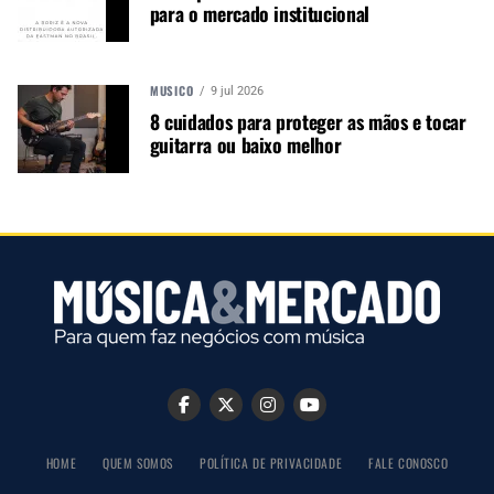
para o mercado institucional
negócios para o music business,
indústria de áudio profissional,
iluminação e instrumentos
MÚSICO
9 jul 2026
musicais. Nós amamos o que
8 cuidados para proteger as mãos e tocar
fazemos.
guitarra ou baixo melhor
A MÚSICA & MERCADO ESTÁ NO WHATSAPP!
Noticias que ajudam seu trabalho com a música.
Acesse o Canal de WhatsApp
TÓPICOS RELACIONADOS:
EQUIPO
FONE
FONE HP1000
NEWS
WALDMAN
HOME
QUEM SOMOS
POLÍTICA DE PRIVACIDADE
FALE CONOSCO