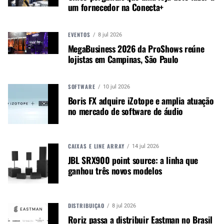
um fornecedor na Conecta+
Sensibilidade: 105 dB +- 5 dB
Comprimento do cabo: 2 m
Conector: 3,5 mm (P2) estéreo
EVENTOS
8 jul 2026
MegaBusiness 2026 da ProShows reúne
Adaptador: 6,3 mm (P10) estéreo
lojistas em Campinas, São Paulo
Cores: BK,SV,WH
A Waldman é uma marca da Equipo.
SOFTWARE
10 jul 2026
Boris FX adquire iZotope e amplia atuação
Equipo
no mercado de software de áudio
Tel.:
(11) 2199-2999
www.equipo.com.br
CAIXAS E LINE ARRAY
14 jul 2026
JBL SRX900 point source: a linha que
ganhou três novos modelos
Autor:
Redação M&M
Música &amp; Mercado é uma
DISTRIBUIÇÃO
8 jul 2026
publicação empenhada em
Roriz passa a distribuir Eastman no Brasil
promover e divulgar o mercado e