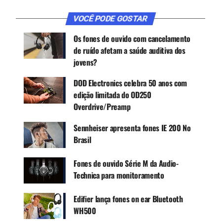
VOCÊ PODE GOSTAR
CONTINUE ACOMPANHANDO
Os fones de ouvido com cancelamento
Receba novas matérias do Música & Mercado no
de ruído afetam a saúde auditiva dos
WhatsApp e no Google News.
jovens?
DOD Electronics celebra 50 anos com
Canal WhatsApp
edição limitada do OD250
Overdrive/Preamp
Google News
Sennheiser apresenta fones IE 200 No
Brasil
Fones de ouvido Série M da Audio-
Além de acompanhar um plug/adaptador estéreo
Technica para monitoramento
adicional de 6,3mm – P10 – vem também com
outro, padrão de 3,5mm – P2 – para poder ser
Edifier lança fones on ear Bluetooth
ligado a diferentes fontes sonoras.
WH500
O HP1000oferece alto nível de pressão sonora