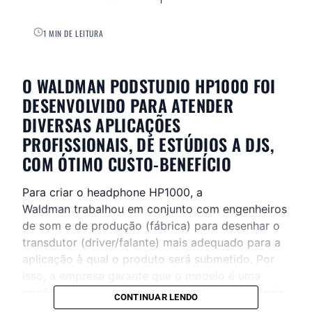
1 MIN DE LEITURA
O WALDMAN PODSTUDIO HP1000 FOI
DESENVOLVIDO PARA ATENDER
DIVERSAS APLICAÇÕES
PROFISSIONAIS, DE ESTÚDIOS A DJS,
COM ÓTIMO CUSTO-BENEFÍCIO
Para criar o headphone HP1000, a
Waldman trabalhou em conjunto com engenheiros
de som e de produção (fábrica) para desenhar o
transdutor (driver/falante) mais adequado para a
aplicação à qual o produto será submetido. Por
isso, a empresa garante que o modelo é uma
opção versátil para ser utilizado por profissionais
CONTINUAR LENDO
em diversas atividades.