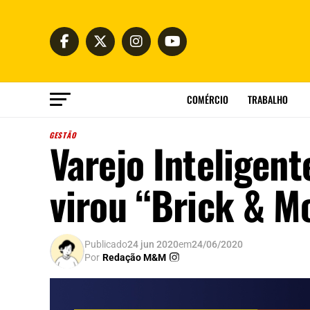
COMÉRCIO
TRABALHO
GESTÃO
Varejo Inteligen
virou “Brick & M
Publicado
24 jun 2020
em
24/06/2020
Por
Redação M&M