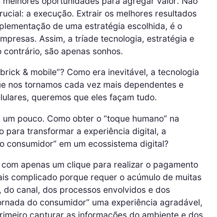
 melhores oportunidades para agregar valor. Não
ucial: a execução. Extrair os melhores resultados
plementação de uma estratégia escolhida, é o
mpresas. Assim, a tríade tecnologia, estratégia e
 contrário, são apenas sonhos.
brick & mobile”? Como era inevitável, a tecnologia
que nos tornamos cada vez mais dependentes e
lulares, queremos que eles façam tudo.
m um pouco. Como obter o “toque humano” na
o para transformar a experiência digital, a
 do consumidor” em um ecossistema digital?
 com apenas um clique para realizar o pagamento
ais complicado porque requer o acúmulo de muitas
, do canal, dos processos envolvidos e dos
jornada do consumidor” uma experiência agradável,
rimeiro capturar as informações do ambiente e dos