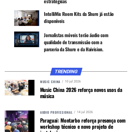
produtos Microflex
da Shure no mercado e
estratégicas
acrescentará as soluções do Ecossistema
IntelliMix Room Kits da Shure já estão
Stem como a proposta ideal para usuários finais
disponíveis
que buscam áudio simplificado para suas
necessidades diárias de conferência. Juntas, as
Jornalistas móveis terão áudio com
soluções dos Ecossistemas Stem e Microflex da
qualidade de transmissão com a
Shure oferecem aos clientes opções de sistemas
parceria da Shure e da Haivision.
de áudio completos para que tenham a melhor
experiência em qualquer reunião sem
comprometer o desempenho ou a facilidade de
implementação.
TRENDING
MUSIC CHINA
10 jul 2026
ECOSSISTEMA STEM
Music China 2026 reforça novos usos da
música
AUDIO PROFISSIONAL
14 jul 2026
Paraguai: Montarbo reforça presença com
workshop técnico e novo projeto de