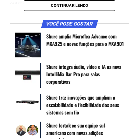
outros mercados até o final de 2021.
CONTINUAR LENDO
VOCÊ PODE GOSTAR
CONTINUE ACOMPANHANDO
Receba novas matérias do Música & Mercado no
Shure amplia Microflex Advance com
WhatsApp e no Google News.
MXA925 e novas funções para o MXA901
Canal WhatsApp
Shure integra áudio, vídeo e IA na nova
IntelliMix Bar Pro para salas
Google News
corporativas
Shure traz inovações que ampliam a
escalabilidade e flexibilidade dos seus
Após a aquisição da Stem Audio no final de 2020,
sistemas sem fio
a Shure está redefinindo seu premiado portfólio
de produtos para conferências de uma forma
Shure fortalece sua equipe sul-
única. Isso fortalecerá a liderança da linha de
americana com novas adições
®