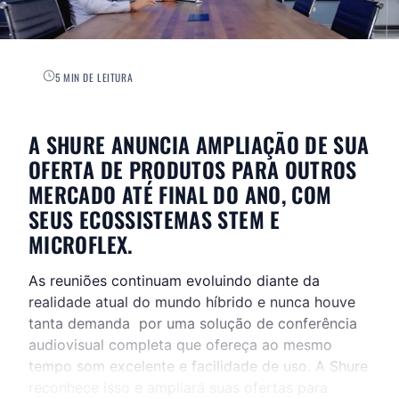
5 MIN DE LEITURA
A SHURE ANUNCIA AMPLIAÇÃO DE SUA
OFERTA DE PRODUTOS PARA OUTROS
MERCADO ATÉ FINAL DO ANO, COM
SEUS ECOSSISTEMAS STEM E
MICROFLEX.
As reuniões continuam evoluindo diante da
realidade atual do mundo híbrido e nunca houve
tanta demanda por uma solução de conferência
audiovisual completa que ofereça ao mesmo
tempo som excelente e facilidade de uso. A Shure
reconhece isso e ampliará suas ofertas para