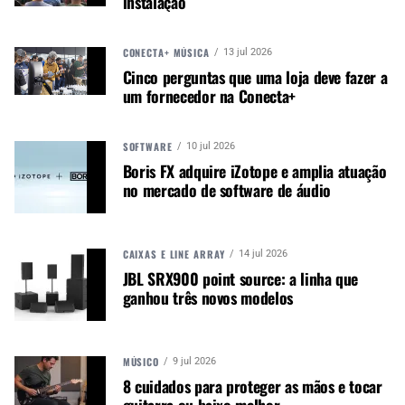
instalação
CONECTA+ MÚSICA
13 jul 2026
Cinco perguntas que uma loja deve fazer a
um fornecedor na Conecta+
SOFTWARE
10 jul 2026
Boris FX adquire iZotope e amplia atuação
Um áudio de melhor qualidade não precisa ser
no mercado de software de áudio
complicado. Com as soluções do Ecossistema
Stem, qualquer pessoa tem a liberdade de
combinar dispositivos para criar a captação
CAIXAS E LINE ARRAY
14 jul 2026
perfeita em qualquer espaço de colaboração.
JBL SRX900 point source: a linha que
Como os produtos do Ecossistema Stem foram
ganhou três novos modelos
projetados para qualquer pessoa e qualquer sala,
os clientes podem facilmente projetar, instalar e
gerenciar seus espaços de reunião. Além disso, os
MÚSICO
9 jul 2026
equipamentos contam com o respaldo de uma
8 cuidados para proteger as mãos e tocar
plataforma robusta de ferramentas desenvolvidas