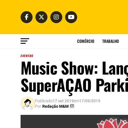
COMÉRCIO
TRABALHO
EVENTOS
Music Show: Lan
SuperAÇAO Park
Publicado
17 set 2019
em
17/09/2019
Por
Redação M&M