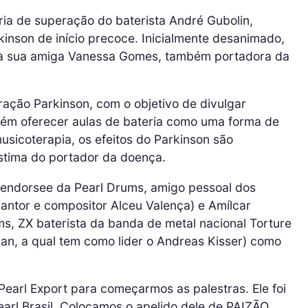
tória de superação do baterista André Gubolin,
inson de início precoce. Inicialmente desanimado,
 à sua amiga Vanessa Gomes, também portadora da
ração Parkinson, com o objetivo de divulgar
ém oferecer aulas de bateria como uma forma de
usicoterapia, os efeitos do Parkinson são
stima do portador da doença.
(endorsee da Pearl Drums, amigo pessoal dos
 cantor e compositor Alceu Valença) e Amílcar
ms, ZX baterista da banda de metal nacional Torture
lan, a qual tem como lider o Andreas Kisser) como
Pearl Export para começarmos as palestras. Ele foi
earl Brasil. Colocamos o apelido dele de PAIZÃO,