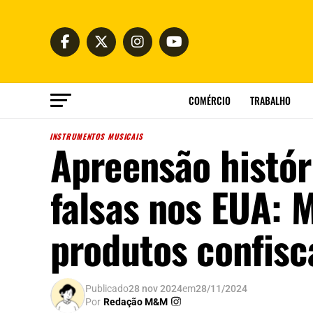
COMÉRCIO
TRABALHO
INSTRUMENTOS MUSICAIS
Apreensão histór
falsas nos EUA: 
produtos confisc
Publicado
28 nov 2024
em
28/11/2024
Por
Redação M&M