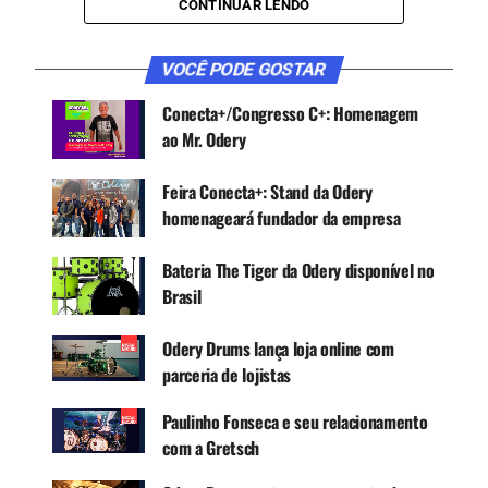
CONTINUAR LENDO
interessante tem acontecido na empresa e com a
empresa, com seus fundadores, o time e a
evolução dos produtos.
VOCÊ PODE GOSTAR
Conecta+/Congresso C+: Homenagem
ao Mr. Odery
CONTINUE ACOMPANHANDO
Receba novas matérias do Música & Mercado no
Feira Conecta+: Stand da Odery
WhatsApp e no Google News.
homenageará fundador da empresa
Canal WhatsApp
Bateria The Tiger da Odery disponível no
Brasil
Google News
Odery Drums lança loja online com
parceria de lojistas
Paulinho Fonseca e seu relacionamento
“Tudo nasceu por culpa do meu irmão baterista,
com a Gretsch
Alexandre Cunha. Ele descobriu um pessoal em
São Paulo que fabricava baterias que na época