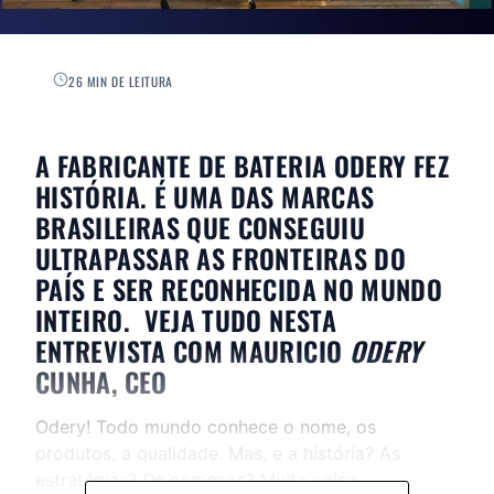
26 MIN DE LEITURA
A FABRICANTE DE BATERIA ODERY FEZ
HISTÓRIA. É UMA DAS MARCAS
BRASILEIRAS QUE CONSEGUIU
ULTRAPASSAR AS FRONTEIRAS DO
PAÍS E SER RECONHECIDA NO MUNDO
INTEIRO. VEJA TUDO NESTA
ENTREVISTA COM MAURICIO
ODERY
CUNHA, CEO
Odery! Todo mundo conhece o nome, os
produtos, a qualidade. Mas, e a história? As
estratégias? Os começos? Muita coisa