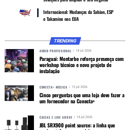
Parcerias e colaborações
: colabore com
influenciadores e marcas locais para aumentar
Internacional: Mudanças da Sabian, ESP
sua visibilidade e credibilidade.
e Takamine nos EUA
2) UTILIZE PLATAFORMAS DE COMÉRCIO
ELETRÔNICO GLOBAIS
TRENDING
Inscrever-se em plataformas de comércio
AUDIO PROFISSIONAL
14 jul 2026
eletrônico que operam internacionalmente pode
Paraguai: Montarbo reforça presença com
workshop técnico e novo projeto de
abrir portas para novos mercados. Sites como
instalação
Amazon, eBay, Alibaba e Etsy permitem que você
alcance clientes de todo o mundo com facilidade.
Aqui estão algumas ações a considerar:
CONECTA+ MÚSICA
13 jul 2026
Cinco perguntas que uma loja deve fazer a
Otimize suas Listagens
: use palavras-chave
um fornecedor na Conecta+
relevantes e traduções precisas para descrever
seus produtos, facilitando que clientes
internacionais os encontrem.
CAIXAS E LINE ARRAY
14 jul 2026
JBL SRX900 point source: a linha que
Ofereça opções de envio internacional
: participe