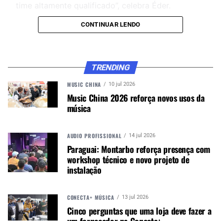
time altamente qualificado”, celebra Éder.
CONTINUAR LENDO
CONTINUE ACOMPANHANDO
Receba novas matérias do Música & Mercado no
WhatsApp e no Google News.
TRENDING
MUSIC CHINA
10 jul 2026
Music China 2026 reforça novos usos da
Canal WhatsApp
música
Google News
AUDIO PROFISSIONAL
14 jul 2026
Paraguai: Montarbo reforça presença com
workshop técnico e novo projeto de
instalação
Em sua nova posição na Yamaha, Éder terá como
desafio fortalecer as relações com as revendas e
expandir a penetração dos produtos da marca no
CONECTA+ MÚSICA
13 jul 2026
vibrante mercado musical de São Paulo. A
Cinco perguntas que uma loja deve fazer a
experiência acumulada de Éder em vendas e