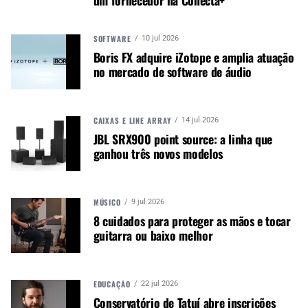
um fornecedor na Conecta+
gestão de produtos promete impulsionar ainda
mais a presença da Yamaha na região, conhecida
SOFTWARE
10 jul 2026
por sua exigente clientela musical.
Boris FX adquire iZotope e amplia atuação
no mercado de software de áudio
A chegada de Éder à equipe Yamaha é vista com
otimismo pela indústria, que espera ver novas
estratégias sendo implementadas para o
CAIXAS E LINE ARRAY
14 jul 2026
fortalecimento das parcerias comerciais e a
JBL SRX900 point source: a linha que
melhoria do serviço aos músicos e consumidores
ganhou três novos modelos
locais.
Autor:
Redação
MÚSICO
9 jul 2026
8 cuidados para proteger as mãos e tocar
Música e Mercado é uma
guitarra ou baixo melhor
publicação empenhada em
promover e divulgar o mercado e
negócios para o music business,
EDUCAÇÃO
22 jul 2026
indústria de áudio profissional,
Conservatório de Tatuí abre inscrições
iluminação e instrumentos