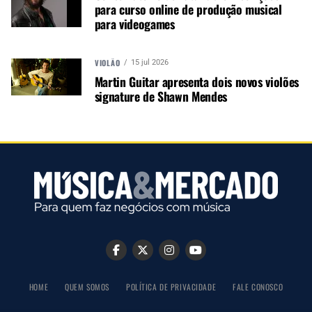
para curso online de produção musical
musicais. Nós amamos o que
para videogames
fazemos.
VIOLÃO
15 jul 2026
Martin Guitar apresenta dois novos violões
A MÚSICA & MERCADO ESTÁ NO WHATSAPP!
signature de Shawn Mendes
Noticias que ajudam seu trabalho com a música.
Acesse o Canal de WhatsApp
PRÓXIMO
PHX tem novo gerente comercial: Alfredo Gómez
HOME
QUEM SOMOS
POLÍTICA DE PRIVACIDADE
FALE CONOSCO