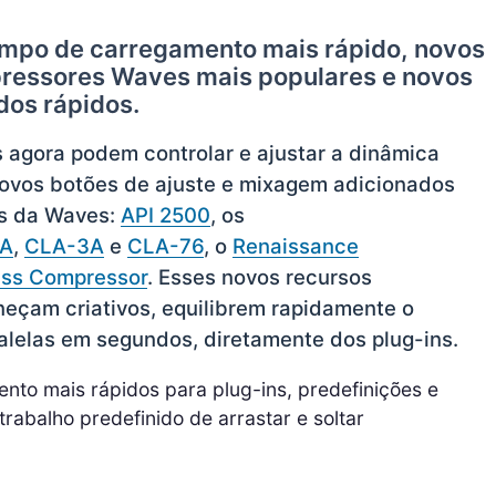
mpo de carregamento mais rápido, novos
pressores Waves mais populares e novos
dos rápidos.
 agora podem controlar e ajustar a dinâmica
novos botões de ajuste e mixagem adicionados
es da Waves:
API 2500
, os
2A
,
CLA-3A
e
CLA-76
, o
Renaissance
uss Compressor
. Esses novos recursos
eçam criativos, equilibrem rapidamente o
lelas em segundos, diretamente dos plug-ins.
to mais rápidos para plug-ins, predefinições e
abalho predefinido de arrastar e soltar