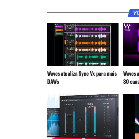
VO
Waves atualiza Sync Vx para mais
Waves a
DAWs
80 cana