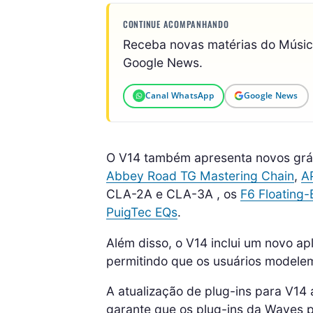
CONTINUE ACOMPANHANDO
Receba novas matérias do Músi
Google News.
Canal WhatsApp
Google News
O V14 também apresenta novos gráf
Abbey Road TG Mastering Chain
,
AP
CLA-2A e CLA-3A , os
F6 Floating
PuigTec EQs
.
Além disso, o V14 inclui um novo a
permitindo que os usuários model
A atualização de plug-ins para V14 
garante que os plug-ins da Waves