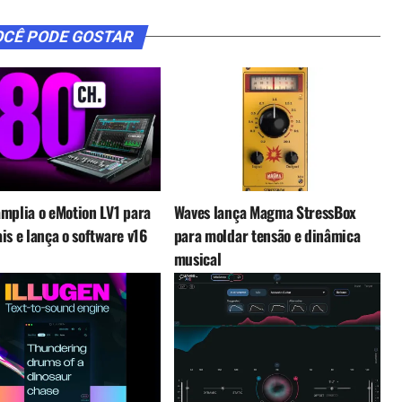
CÊ PODE GOSTAR
mplia o eMotion LV1 para
Waves lança Magma StressBox
is e lança o software v16
para moldar tensão e dinâmica
musical