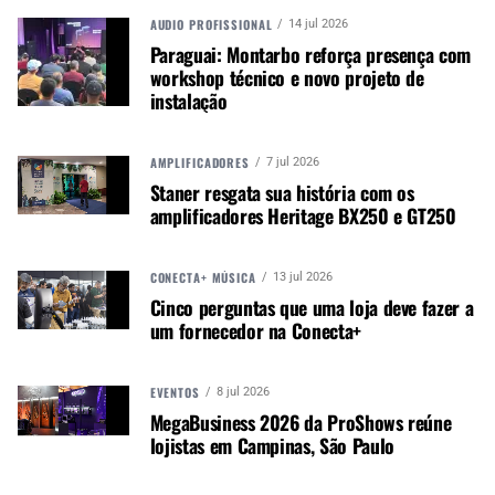
A Shure também oferece opções adicionais de
AUDIO PROFISSIONAL
14 jul 2026
sobreposição:
Paraguai: Montarbo reforça presença com
workshop técnico e novo projeto de
MXC605-ACC-SPK+FUN: sobreposição com
instalação
botões de fala e funções para o MXC605 que
inclui controle de volume e seletor de canais.
MXC605-ACC-SPK: sobreposição com botão de
AMPLIFICADORES
7 jul 2026
fala para o MXC605 que inclui controle de volume
Staner resgata sua história com os
e seletor de canais.
amplificadores Heritage BX250 e GT250
MXC605-ACC-INT: sobreposição com controle de
intérprete para o MXC605 que inclui botões de
CONECTA+ MÚSICA
13 jul 2026
fala e funções, controle de volume e seletor de
Cinco perguntas que uma loja deve fazer a
canais para intérprete.
um fornecedor na Conecta+
Outras variações do MXC605 para aplicações
instaladas serão anunciadas em breve.
EVENTOS
8 jul 2026
MegaBusiness 2026 da ProShows reúne
Para saber mais sobre o sistema de conferência
lojistas em Campinas, São Paulo
digital MXC e suas opções de personalização,
acesse
aqui.