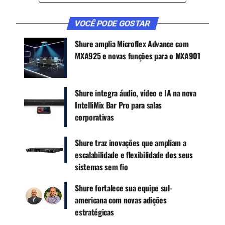
de recursos simples, capacidade de interpretação
simultânea, possibilidade de expansão para até
VOCÊ PODE GOSTAR
3.800 unidades e compatibilidade com toda a
linha de componentes e softwares da linha MXC.
Shure amplia Microflex Advance com
MXA925 e novas funções para o MXA901
CONTINUE ACOMPANHANDO
Receba novas matérias do Música & Mercado no
Shure integra áudio, vídeo e IA na nova
WhatsApp e no Google News.
IntelliMix Bar Pro para salas
corporativas
Canal WhatsApp
Shure traz inovações que ampliam a
escalabilidade e flexibilidade dos seus
Google News
sistemas sem fio
Shure fortalece sua equipe sul-
americana com novas adições
A MXC605 pode operar nos modos Presidente,
estratégicas
Representante, Intérprete ou Ambiente.