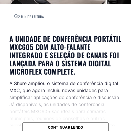
2 MIN DE LEITURA
A UNIDADE DE CONFERÊNCIA PORTÁTIL
MXC605 COM ALTO-FALANTE
INTEGRADO E SELEÇÃO DE CANAIS FOI
LANÇADA PARA O SISTEMA DIGITAL
MICROFLEX COMPLETE.
A Shure ampliou o sistema de conferência digital
MXC, que agora incluiu novas unidades para
simplificar aplicações de conferência e discussão.
Já disponíveis, as unidades de conferência
portáteis MXC605 são ideais para câmaras
municipais, reuniões de conselhos e outros
eventos formais. Elas contam com um conjunto
CONTINUAR LENDO