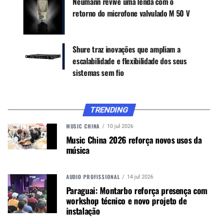
Neumann revive uma lenda com o
do icônico microfone vocal Super 55 Deluxe da
retorno do microfone valvulado M 50 V
Shure.
O poema de Gorman, “
Chorus of the Captains
”,
Shure traz inovações que ampliam a
celebrou e apresentou os três capitães honorários
escalabilidade e flexibilidade dos seus
convidados especialmente para o jogo pela NFL
sistemas sem fio
por seus excepcionais serviços prestados.
Para a partida, o árbitro principal Carl Cheffers
usou um sistema redundante desenvolvido sob
TRENDING
medida pela ATK/Audiotek com dois microfones
MUSIC CHINA
10 jul 2026
de mapela Subminiatura TwinPlex TL47 e dois
Music China 2026 reforça novos usos da
transmissores de corpo Axient Digital sem Ffo
música
com os receptores configurados tanto para
Quadversity como para diversidade de
frequências. Eles foram implementados para o
AUDIO PROFISSIONAL
14 jul 2026
jogo pela Professional Wireless Systems (PWS).
Paraguai: Montarbo reforça presença com
workshop técnico e novo projeto de
O Quadversity é uma tecnologia patenteada que
instalação