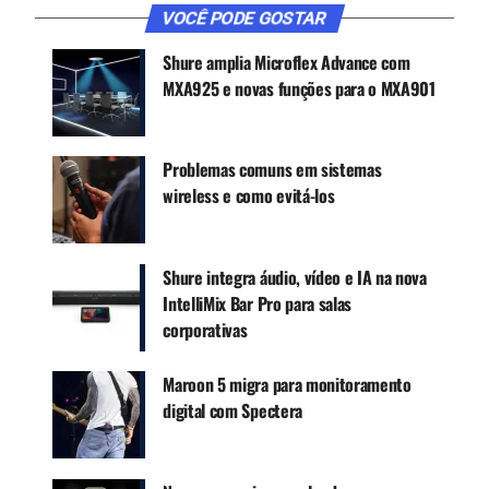
palco antes do jogo com os convidados Billy Idol
VOCÊ PODE GOSTAR
e Joan Jett, que usaram cápsulas de KSM9 e o
Shure amplia Microflex Advance com
sistema de microfone Axient Digital Sem Fio.
MXA925 e novas funções para o MXA901
CONTINUE ACOMPANHANDO
Problemas comuns em sistemas
Receba novas matérias do Música & Mercado no
wireless e como evitá-los
WhatsApp e no Google News.
Canal WhatsApp
Shure integra áudio, vídeo e IA na nova
IntelliMix Bar Pro para salas
Google News
corporativas
Maroon 5 migra para monitoramento
digital com Spectera
A poetisa Amanda Gorman, a primeira premiada
pelo programa National Youth Poet Laureate,
recitou um poema original antes da partida diante