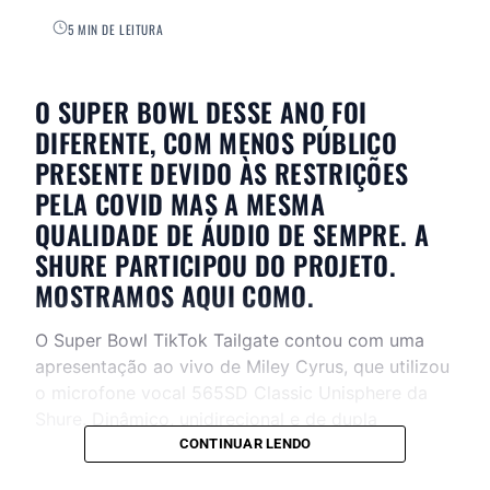
5 MIN DE LEITURA
O SUPER BOWL DESSE ANO FOI
DIFERENTE, COM MENOS PÚBLICO
PRESENTE DEVIDO ÀS RESTRIÇÕES
PELA COVID MAS A MESMA
QUALIDADE DE ÁUDIO DE SEMPRE. A
SHURE PARTICIPOU DO PROJETO.
MOSTRAMOS AQUI COMO.
O Super Bowl TikTok Tailgate contou com uma
apresentação ao vivo de Miley Cyrus, que utilizou
o microfone vocal 565SD Classic Unisphere da
Shure. Dinâmico, unidirecional e de dupla
impedância, esse modelo ficou famoso por ser
CONTINUAR LENDO
usado no Festival de Woodstock. Cyrus dividiu o