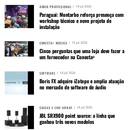
com difusor e três montagens diferentes para
AUDIO PROFISSIONAL
14 jul 2026
fácil configuração com DSLR ou outros
Paraguai: Montarbo reforça presença com
dispositivos.
workshop técnico e novo projeto de
instalação
CONECTA+ MÚSICA
13 jul 2026
Cinco perguntas que uma loja deve fazer a
um fornecedor na Conecta+
SOFTWARE
10 jul 2026
Boris FX adquire iZotope e amplia atuação
no mercado de software de áudio
CAIXAS E LINE ARRAY
14 jul 2026
JBL SRX900 point source: a linha que
ganhou três novos modelos