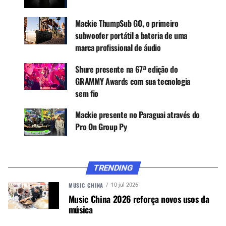
Mackie ThumpSub GO, o primeiro
subwoofer portátil a bateria de uma
marca profissional de áudio
Shure presente na 67ª edição do
GRAMMY Awards com sua tecnologia
sem fio
Mackie presente no Paraguai através do
Pro On Group Py
O
EM-93MK
é um kit inicial completo para
TRENDING
vloggers móveis. Começa com o microfone EM-
93M, completo com windscreen de espuma e
MUSIC CHINA
10 jul 2026
pele, juntamente com um tripé versátil com barra
Music China 2026 reforça novos usos da
música
de extensão. Também é equipado com uma luz de
vídeo LED de temperatura variável super brilhante