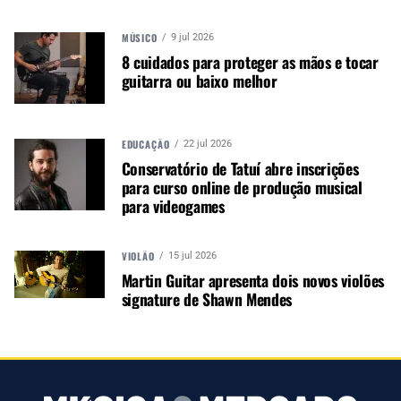
MÚSICO
9 jul 2026
8 cuidados para proteger as mãos e tocar
guitarra ou baixo melhor
EDUCAÇÃO
22 jul 2026
Conservatório de Tatuí abre inscrições
O
EM-98MS
é um microfone shotgun que captura
para curso online de produção musical
áudio de qualidade para broadcast com foco e
para videogames
diretividade. Você ouve apenas os sons que
deseja, enquanto rejeita o ruído de fundo fora do
VIOLÃO
15 jul 2026
eixo que pode arruinar um ótimo vídeo. Adapte
Martin Guitar apresenta dois novos violões
seu som com os filtros passa-altos e controle de
signature de Shawn Mendes
ganho variável e monitore seu áudio através da
saída de fone de ouvido integrada. Está repleto
de recursos como modo de proteção contra
overdrive e desligamento automático, e é
alimentado por sua própria bateria recarregável