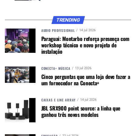
instrumentos musicais e radiocomunicação,
passou também a vender no atacado para
TRENDING
parceiros comerciais, buscando, desde então,
trabalhar com marcas de renome internacional e
AUDIO PROFISSIONAL
14 jul 2026
que combinem com o mercado brasileiro.
Paraguai: Montarbo reforça presença com
workshop técnico e novo projeto de
No Brasil, na parte de instrumentos musicais e
instalação
áudio pro, a empresa conta com nomes como DW
Drums, PDP Drums, RCF Audio, Marshall
CONECTA+ MÚSICA
Amplifiers, Schecter Guitars, Suhr Guitars, Lewitt
13 jul 2026
Cinco perguntas que uma loja deve fazer a
Microphones, Audix Microphones, MJ Audio, Akai,
um fornecedor na Conecta+
Numark, Headrush e Denon DJ. Mais
recentemente, agregaram a PreSonus.
CAIXAS E LINE ARRAY
14 jul 2026
JBL SRX900 point source: a linha que
PRESENÇA NOS EUA
ganhou três novos modelos
EDUCAÇÃO
22 jul 2026