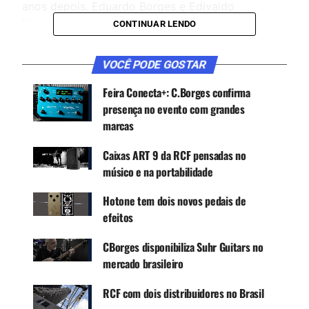
anos depois, Eduardo Borges e Edivaldo
Nascimento, filhos dos fundadores, assumiram a
CONTINUAR LENDO
direção da empresa e a direcionaram a dois
mercados específicos: instrumentos musicais e
VOCÊ PODE GOSTAR
radiocomunicação.
Feira Conecta+: C.Borges confirma
presença no evento com grandes
CONTINUE ACOMPANHANDO
marcas
Receba novas matérias do Música & Mercado no
Caixas ART 9 da RCF pensadas no
WhatsApp e no Google News.
músico e na portabilidade
Canal WhatsApp
Hotone tem dois novos pedais de
efeitos
Google News
CBorges disponibiliza Suhr Guitars no
mercado brasileiro
RCF com dois distribuidores no Brasil
Assim que a empresa começou a trabalhar com