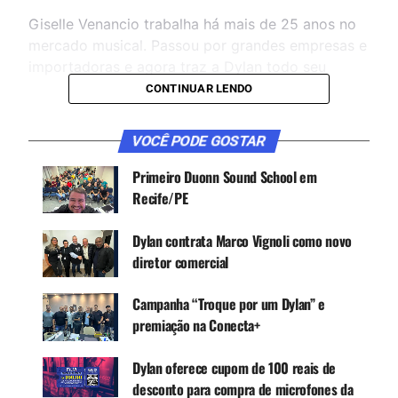
Giselle Venancio trabalha há mais de 25 anos no
mercado musical. Passou por grandes empresas e
importadoras e agora traz a Dylan todo seu
expertise e network para impulsionar a marca em
CONTINUAR LENDO
2024.
VOCÊ PODE GOSTAR
CONTINUE ACOMPANHANDO
Primeiro Duonn Sound School em
Recife/PE
Receba novas matérias do Música & Mercado no
WhatsApp e no Google News.
Dylan contrata Marco Vignoli como novo
diretor comercial
Canal WhatsApp
Campanha “Troque por um Dylan” e
premiação na Conecta+
Google News
Dylan oferece cupom de 100 reais de
desconto para compra de microfones da