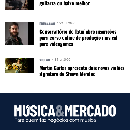
guitarra ou baixo melhor
PRÓXIMO
EDUCAÇÃO
22 jul 2026
Neumann apresenta MA 1 v2.0 + Multichannel Extension
Conservatório de Tatuí abre inscrições
para curso online de produção musical
para videogames
VIOLÃO
15 jul 2026
Martin Guitar apresenta dois novos violões
NÃO PERCA
signature de Shawn Mendes
Lojista: Toda Música renova instalações e oferece espaço de
coworking