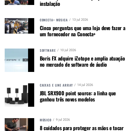
Música &amp; Mercado é uma
instalação
publicação empenhada em
promover e divulgar o mercado e
CONECTA+ MÚSICA
13 jul 2026
negócios para o music business,
Cinco perguntas que uma loja deve fazer a
indústria de áudio profissional,
um fornecedor na Conecta+
iluminação e instrumentos
musicais. Nós amamos o que
fazemos.
SOFTWARE
10 jul 2026
Boris FX adquire iZotope e amplia atuação
no mercado de software de áudio
A MÚSICA & MERCADO ESTÁ NO WHATSAPP!
Noticias que ajudam seu trabalho com a música.
CAIXAS E LINE ARRAY
14 jul 2026
Acesse o Canal de WhatsApp
JBL SRX900 point source: a linha que
ganhou três novos modelos
TÓPICOS RELACIONADOS:
DYLAN
MÚSICO
9 jul 2026
8 cuidados para proteger as mãos e tocar