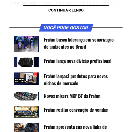
ficou parada e continuou projetando produtos e
fixando objetivos para o resto do ano.
CONTINUAR LENDO
VOCÊ PODE GOSTAR
CONTINUE ACOMPANHANDO
Frahm busca liderança em sonorização
Receba novas matérias do Música & Mercado no
de ambientes no Brasil
WhatsApp e no Google News.
Frahm lança nova divisão profissional
Canal WhatsApp
Frahm lançará produtos para novos
Google News
nichos de mercado
Novos mixers MXF BT da Frahm
Frahm realiza convenção de vendas
“Santa Catarina foi o primeiro estado brasileiro a
iniciar a quarentena. Nesse período, ficamos com
nossa produção e áreas administrativas
Frahm apresenta sua nova linha de
parcialmente paradas, dando suporte e