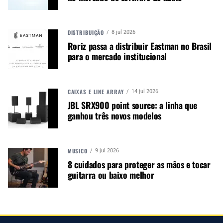
DISTRIBUIÇÃO
8 jul 2026
Roriz passa a distribuir Eastman no Brasil
para o mercado institucional
CAIXAS E LINE ARRAY
14 jul 2026
Autor:
Redação M&M
JBL SRX900 point source: a linha que
Música &amp; Mercado é uma
ganhou três novos modelos
publicação empenhada em
promover e divulgar o mercado e
negócios para o music business,
MÚSICO
9 jul 2026
indústria de áudio profissional,
8 cuidados para proteger as mãos e tocar
iluminação e instrumentos
guitarra ou baixo melhor
musicais. Nós amamos o que
fazemos.