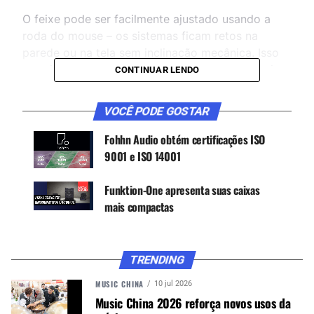
O feixe pode ser facilmente ajustado usando a
roda do mouse – os sistemas ficam retos na
parede ou na tela sem inclinação mecânica. Isso
permite “obter um som Fohhn claro e de primeira
CONTINUAR LENDO
classe e a melhor inteligibilidade de fala sem
reflexos irritantes”, segundo o comunicado oficial.
VOCÊ PODE GOSTAR
Fohhn Audio obtém certificações ISO
CONTINUE ACOMPANHANDO
9001 e ISO 14001
Receba novas matérias do Música & Mercado no
Funktion-One apresenta suas caixas
WhatsApp e no Google News.
mais compactas
Canal WhatsApp
TRENDING
Google News
MUSIC CHINA
10 jul 2026
Music China 2026 reforça novos usos da