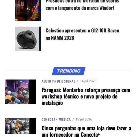
ProShows entra no mercado de sopros
Receba novas matérias do Música & Mercado no
com o lançamento da marca Windorf
WhatsApp e no Google News.
Canal WhatsApp
Celestion apresentou o G12-100 Raven
na NAMM 2026
Google News
TRENDING
Os arquivos DSR (Dynamic Speaker Response)
AUDIO PROFISSIONAL
14 jul 2026
para a série Celestion G12H-150 Redback estão
Paraguai: Montarbo reforça presença com
disponíveis individualmente ou como um conjunto
workshop técnico e novo projeto de
completo. Explore toda a gama de sons deste
instalação
alto-falante clássico, com economias
consideráveis ​​em comparação com a compra de
arquivos individuais. O set Redback inclui cinco
CONECTA+ MÚSICA
13 jul 2026
configurações de caixa: 1×12 (fundo aberto e
Cinco perguntas que uma loja deve fazer a
um fornecedor na Conecta+
fechado), 2×12 (fundo aberto e fechado) e 4×12