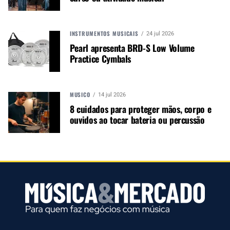
Autor:
Redação M&M
INSTRUMENTOS MUSICAIS
24 jul 2026
Música &amp; Mercado é uma
Pearl apresenta BRD-S Low Volume
publicação empenhada em
Practice Cymbals
promover e divulgar o mercado e
negócios para o music business,
indústria de áudio profissional,
MÚSICO
14 jul 2026
iluminação e instrumentos
8 cuidados para proteger mãos, corpo e
musicais. Nós amamos o que
ouvidos ao tocar bateria ou percussão
fazemos.
A MÚSICA & MERCADO ESTÁ NO WHATSAPP!
Noticias que ajudam seu trabalho com a música.
Acesse o Canal de WhatsApp