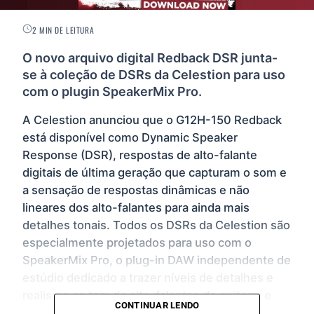
2 MIN DE LEITURA
O novo arquivo digital Redback DSR junta-
se à coleção de DSRs da Celestion para uso
com o plugin SpeakerMix Pro.
A Celestion anunciou que o G12H-150 Redback
está disponível como Dynamic Speaker
Response (DSR), respostas de alto-falante
digitais de última geração que capturam o som e
a sensação de respostas dinâmicas e não
lineares dos alto-falantes para ainda mais
detalhes tonais. Todos os DSRs da Celestion são
especialmente projetados para uso com o
SpeakerMix Pro, o plug-in DAW independente de
estúdio dedicado a trazer níveis de detalhes e
realismo ao tom de alto-falantes de guitarra e
CONTINUAR LENDO
baixo. Toda a coleção DSR, bem como o plugin