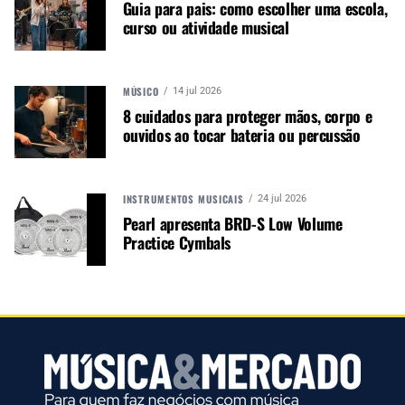
Guia para pais: como escolher uma escola,
Música &amp; Mercado é uma
curso ou atividade musical
publicação empenhada em
promover e divulgar o mercado e
negócios para o music business,
MÚSICO
14 jul 2026
indústria de áudio profissional,
8 cuidados para proteger mãos, corpo e
iluminação e instrumentos
ouvidos ao tocar bateria ou percussão
musicais. Nós amamos o que
fazemos.
INSTRUMENTOS MUSICAIS
24 jul 2026
Pearl apresenta BRD-S Low Volume
A MÚSICA & MERCADO ESTÁ NO WHATSAPP!
Practice Cymbals
Noticias que ajudam seu trabalho com a música.
Acesse o Canal de WhatsApp
TÓPICOS RELACIONADOS:
ANATEL
MICROFONES HOMOLOGADOS
MICROFONES NAO HOMOLOGADOS