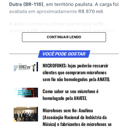
Dutra (BR-116)
, em território paulista. A carga foi
avaliada em aproximadamente
R$ 870 mil
.
A ação ocorreu na última quarta-feira (4/6),
quando a PRF abordou o transporte e suspeitou
da procedência dos produtos. A Anatel foi
CONTINUAR LENDO
acionada e enviou uma equipe técnica ao local
para verificar a documentação apresentada e
VOCÊ PODE GOSTAR
analisar
amostras dos equipamentos
. Após a
MICROFONES: lojas poderão ressarcir
análise, foi constatado que os microfones
clientes que compraram microfones
estavam
em desacordo com os padrões técnicos
sem fio não homologados pela ANATEL
exigidos pela regulamentação vigente.
Como saber se seu microfone é
homologado pela ANATEL
CONTINUE ACOMPANHANDO
Receba novas matérias do Música & Mercado no
Microfones sem fio: Anafima
WhatsApp e no Google News.
(Associação Nacional da Indústria da
Música) e fabricantes de microfones se