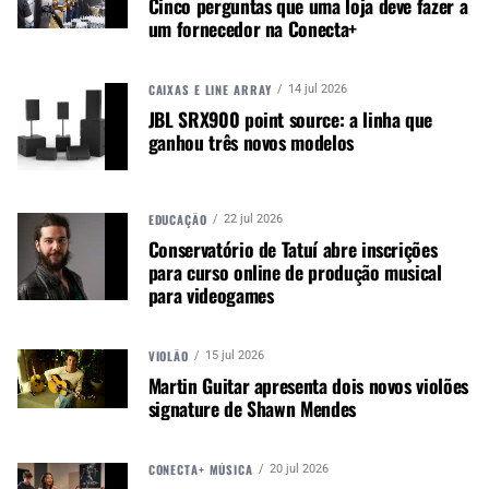
Cinco perguntas que uma loja deve fazer a
A superintendente de Fiscalização da Anatel,
um fornecedor na Conecta+
Gesiléa Teles, destacou a relevância da atuação
conjunta entre órgãos federais: “A parceria entre a
CAIXAS E LINE ARRAY
14 jul 2026
Anatel e a PRF demonstra a importância da ação
JBL SRX900 point source: a linha que
integrada das instituições no combate à
ganhou três novos modelos
ilegalidade na comercialização de produtos de
telecomunicações”.
A apreensão é mais uma entre diversas iniciativas
EDUCAÇÃO
22 jul 2026
da Anatel para
frear a entrada e circulação de
Conservatório de Tatuí abre inscrições
equipamentos não homologados no país
,
para curso online de produção musical
para videogames
especialmente em segmentos sensíveis como o
de áudio profissional, onde o uso de produtos
irregulares pode comprometer a qualidade das
VIOLÃO
15 jul 2026
transmissões e causar interferências em outros
Martin Guitar apresenta dois novos violões
serviços.
signature de Shawn Mendes
Autor:
Redação M&M
CONECTA+ MÚSICA
20 jul 2026