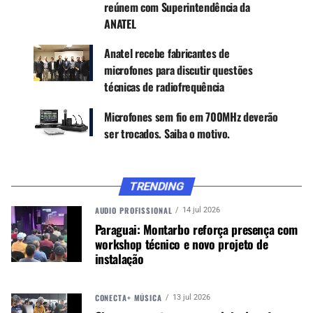
reúnem com Superintendência da
Canal WhatsApp
ANATEL
Google News
Anatel recebe fabricantes de
microfones para discutir questões
técnicas de radiofrequência
Microfones sem fio em 700MHz deverão
Por emitirem radiofrequência, os microfones sem
ser trocados. Saiba o motivo.
fio são considerados equipamentos de
telecomunicações e, portanto,
devem seguir
parâmetros técnicos
definidos pela Anatel —
como limites de intensidade de sinal, segurança e
TRENDING
certificação.
AUDIO PROFISSIONAL
14 jul 2026
Paraguai: Montarbo reforça presença com
“A operação reforça o compromisso da Anatel em
workshop técnico e novo projeto de
combater o comércio de produtos clandestinos e
instalação
proteger os consumidores”, afirmou Alexandre
Freire, conselheiro da Agência e líder do tema de
combate à pirataria.
CONECTA+ MÚSICA
13 jul 2026