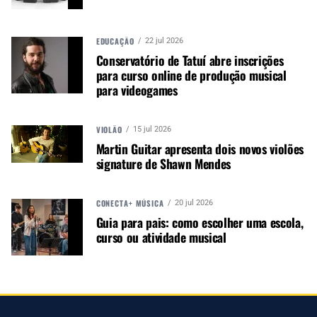
versão habilitada para Dante que replica o
desempenho dos modelos XPS 16K. Ele é
controlado pelo RDNet, uma plataforma de
EDUCAÇÃO
22 jul 2026
gerenciamento abrangente para sistemas de
Conservatório de Tatuí abre inscrições
para curso online de produção musical
áudio de grande porte.
para videogames
Por outro lado, a Série KPS oferece
amplificadores multicanal no formato Classe D,
com opções de 4 e 8 canais e potências de saída
VIOLÃO
15 jul 2026
de até 800 W por canal. Compatíveis com linhas
Martin Guitar apresenta dois novos violões
de baixa (2,7/4/8Ω) e alta impedância (70/100V),
signature de Shawn Mendes
eles apresentam DSP avançado e roteamento de
matriz.
CONECTA+ MÚSICA
20 jul 2026
Guia para pais: como escolher uma escola,
curso ou atividade musical