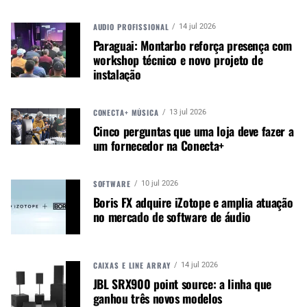
AUDIO PROFISSIONAL
14 jul 2026
Paraguai: Montarbo reforça presença com
workshop técnico e novo projeto de
instalação
SUBWOOFERS EXTERNOS S 29 WP E S 19 WP
Para instalações externas potentes, a RCF lança
CONECTA+ MÚSICA
13 jul 2026
dois subwoofers à prova de intempéries (IP67),
Cinco perguntas que uma loja deve fazer a
com frequências estendidas de 25 Hz (S29 WP) e
um fornecedor na Conecta+
30 Hz (S19 WP). Projetados para montagem no
chão ou configurações cardioides, eles
apresentam conectores Amphenol Ecomate e uma
SOFTWARE
10 jul 2026
grade repelente de água.
Boris FX adquire iZotope e amplia atuação
no mercado de software de áudio
AMPLIFICADORES XPS SÉRIE 4K E KPS PARA
CONTROLE TOTAL DO SISTEMA
CAIXAS E LINE ARRAY
14 jul 2026
O XPS4K é um amplificador contínuo compacto
JBL SRX900 point source: a linha que
ganhou três novos modelos
de quatro canais e 4×1000 W, disponível em uma