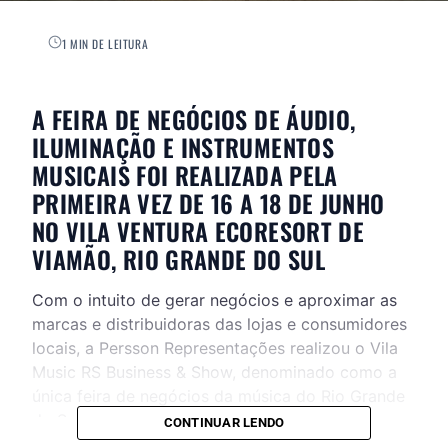
1 MIN DE LEITURA
A FEIRA DE NEGÓCIOS DE ÁUDIO,
ILUMINAÇÃO E INSTRUMENTOS
MUSICAIS FOI REALIZADA PELA
PRIMEIRA VEZ DE 16 A 18 DE JUNHO
NO VILA VENTURA ECORESORT DE
VIAMÃO, RIO GRANDE DO SUL
Com o intuito de gerar negócios e aproximar as
marcas e distribuidoras das lojas e consumidores
locais, a Persson Representações realizou o Vila
Music RS Business & Show, denominado como a
única feira de negócios da música do Rio Grande
do Sul.
CONTINUAR LENDO