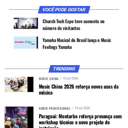
VOCÊ PODE GOSTAR
CONTINUE ACOMPANHANDO
Church Tech Expo teve aumento no
Receba novas matérias do Música & Mercado no
número de visitantes
WhatsApp e no Google News.
Yamaha Musical do Brasil lança o Music
Canal WhatsApp
Feelings Yamaha
Google News
TRENDING
MUSIC CHINA
10 jul 2026
Music China 2026 reforça novos usos da
Entre os expositores, nomes como Art Show
música
capas e correias, Baquetas Alba, Basso Straps —
comemorando seu 15º aniversario —, Borne
AUDIO PROFISSIONAL
14 jul 2026
Amplificadores, Saty Suportes, Giannini, Casio,
Paraguai: Montarbo reforça presença com
Cajon Percussion, Kadosh, Equipo, Lyco, Royal
workshop técnico e novo projeto de
Music, NIG Music, Novità Music, Taigar System,