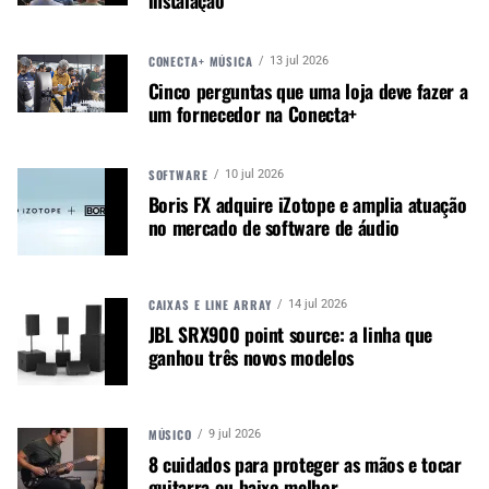
instalação
Marquês, Turbo Music, Dreamer, C.Ibañez, Mahá,
Prime Music, Solez Strings, Krest Cymbals,
Sonotec Music & Sound, Tecniforte Cables,
CONECTA+ MÚSICA
13 jul 2026
Tagima, Visão e Datrel Periféricos.
Cinco perguntas que uma loja deve fazer a
um fornecedor na Conecta+
Os organizadores até fizeram uma parceria com a
marca de motos Harley Davidson, apresentando
SOFTWARE
10 jul 2026
mais uma atração para os convidados. Com o
Boris FX adquire iZotope e amplia atuação
grande sucesso obtido, já se espera a segunda
no mercado de software de áudio
edição para junho de 2018.
Mais
informações:
www.facebook.com/vilamusicrs
CAIXAS E LINE ARRAY
14 jul 2026
JBL SRX900 point source: a linha que
ganhou três novos modelos
MÚSICO
9 jul 2026
8 cuidados para proteger as mãos e tocar
guitarra ou baixo melhor