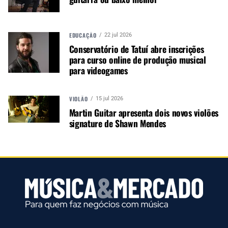
EDUCAÇÃO
22 jul 2026
Conservatório de Tatuí abre inscrições
para curso online de produção musical
para videogames
VIOLÃO
15 jul 2026
Martin Guitar apresenta dois novos violões
signature de Shawn Mendes
Autor:
Redação M&M
Música &amp; Mercado é uma
publicação empenhada em
promover e divulgar o mercado e
negócios para o music business,
indústria de áudio profissional,
iluminação e instrumentos
musicais. Nós amamos o que