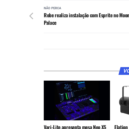
NÃO PERCA
Robe realiza instalação com Esprite no Moo
Palace
VO
Vari-Lite apresenta mesa Neo X5
Elation