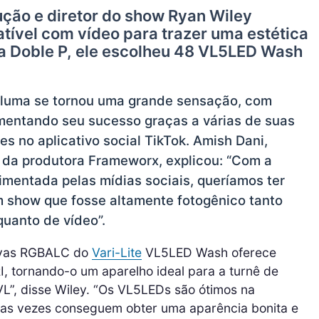
ção e diretor do show Ryan Wiley
tível com vídeo para trazer uma estética
a Doble P, ele escolheu 48 VL5LED Wash
 Pluma se tornou uma grande sensação, com
mentando seu sucesso graças a várias de suas
s no aplicativo social TikTok. Amish Dani,
o da produtora Frameworx, explicou: “Com a
imentada pelas mídias sociais, queríamos ter
 show que fosse altamente fotogênico tanto
quanto de vídeo”.
tivas RGBALC do
Vari-Lite
VL5LED Wash oferece
, tornando-o um aparelho ideal para a turnê de
L”, disse Wiley. “Os VL5LEDs são ótimos na
tas vezes conseguem obter uma aparência bonita e