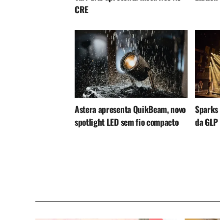
CRE
Astera apresenta QuikBeam, novo
Sparks 
spotlight LED sem fio compacto
da GLP 