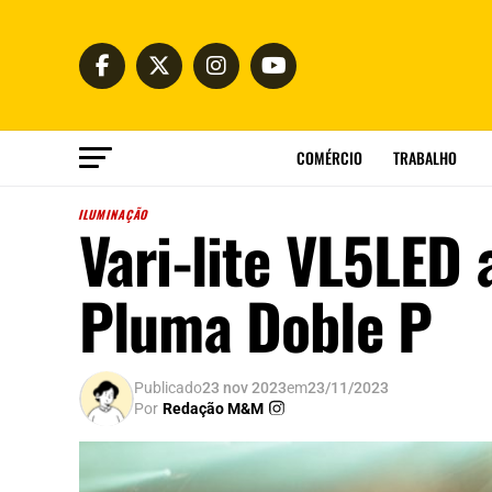
COMÉRCIO
TRABALHO
ILUMINAÇÃO
Vari-lite VL5LED 
Pluma Doble P
Publicado
23 nov 2023
em
23/11/2023
Por
Redação M&M