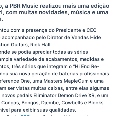
io, a PBR Music realizou mais uma edição
arl, com muitas novidades, música e uma
a.
ontou com a presença do Presidente e CEO
eio acompanhado pelo Diretor de Vendas Hide
on Guitars, Rick Hall.
nde se podia apreciar todas as séries
 ampla variedade de acabamentos, medidas e
tos, três séries que integram o “Hi End Re-
nou sua nova geração de baterias profissionais
Reference One, uma Masters MapleGum e uma
m ser vistas muitas caixas, entre elas algumas
s novos pedais Eliminator Demon Drive XR, e um
 Congas, Bongos, Djembe, Cowbells e Blocks
vel para exibir suas qualidades.