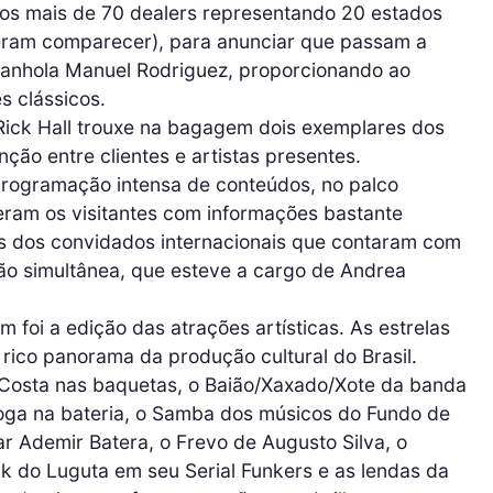
os mais de 70 dealers representando 20 estados
eram comparecer), para anunciar que passam a
panhola Manuel Rodriguez, proporcionando ao
s clássicos.
Rick Hall trouxe na bagagem dois exemplares dos
ção entre clientes e artistas presentes.
rogramação intensa de conteúdos, no palco
ceram os visitantes com informações bastante
as dos convidados internacionais que contaram com
ão simultânea, que esteve a cargo de Andrea
.
foi a edição das atrações artísticas. As estrelas
ico panorama da produção cultural do Brasil.
Costa nas baquetas, o Baião/Xaxado/Xote da banda
oga na bateria, o Samba dos músicos do Fundo de
r Ademir Batera, o Frevo de Augusto Silva, o
unk do Luguta em seu Serial Funkers e as lendas da