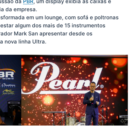
cussão da
PBR
, um display exibia as caixas e
ia da empresa.
nsformada em um lounge, com sofá e poltronas
testar algum dos mais de 15 instrumentos
rador Mark San apresentar desde os
 a nova linha Ultra.