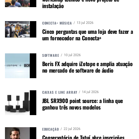
Ukulele
se junta à linha Americana da empresa,
instalação
com uma opção de preço mais baixo e aparência
mais rústica que seu irmão, o modelo Black
CONECTA+ MÚSICA
13 jul 2026
Maple.
Cinco perguntas que uma loja deve fazer a
um fornecedor na Conecta+
CONTINUE ACOMPANHANDO
SOFTWARE
10 jul 2026
Receba novas matérias do Música & Mercado no
Boris FX adquire iZotope e amplia atuação
WhatsApp e no Google News.
no mercado de software de áudio
Canal WhatsApp
CAIXAS E LINE ARRAY
14 jul 2026
JBL SRX900 point source: a linha que
Google News
ganhou três novos modelos
EDUCAÇÃO
22 jul 2026
Ele vem com cordas de nylon, pele Remo
Conservatório de Tatuí abre inscrições
Weatherking Banjo, fundo e laterais em mogno