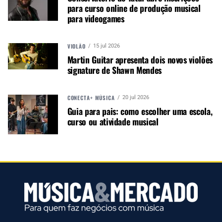
para curso online de produção musical
natural, uma ponte flutuante e uma bolsa de
para videogames
transporte para banjolele personalizada. O preço
de lançamento? US$ 219 dólares nos Estados
VIOLÃO
Unidos, lembrando que o modelo Black Maple
15 jul 2026
Martin Guitar apresenta dois novos violões
está disponível a US$ 379 dólares. Será que é tão
signature de Shawn Mendes
bom assim e a esse preço?
CONECTA+ MÚSICA
20 jul 2026
Guia para pais: como escolher uma escola,
curso ou atividade musical