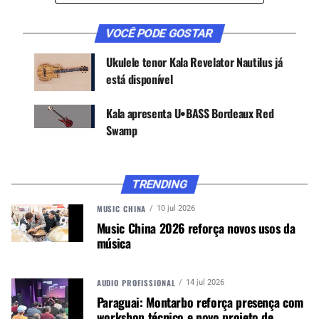
VOCÊ PODE GOSTAR
Ukulele tenor Kala Revelator Nautilus já
está disponível
Kala apresenta U•BASS Bordeaux Red
Swamp
TRENDING
MUSIC CHINA
10 jul 2026
Music China 2026 reforça novos usos da
música
AUDIO PROFISSIONAL
14 jul 2026
Paraguai: Montarbo reforça presença com
O banjolele
Natural Mahogany Banjo Concert
workshop técnico e novo projeto de