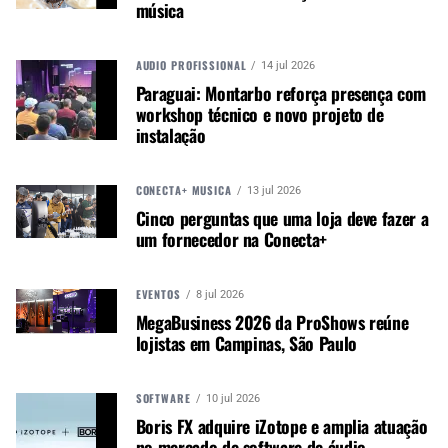
música
A iluminação não só cumpriu o objetivo de
destacar a artista, mas também procurou recriar a
AUDIO PROFISSIONAL
14 jul 2026
intimidade e o estilo teatral característico dos
Paraguai: Montarbo reforça presença com
seus espetáculos de residência em Las Vegas,
workshop técnico e novo projeto de
integrando efeitos de vídeo e um esquema de
instalação
cores que acompanhava a narrativa do
espetáculo.
CONECTA+ MÚSICA
13 jul 2026
Cinco perguntas que uma loja deve fazer a
um fornecedor na Conecta+
EVENTOS
8 jul 2026
MegaBusiness 2026 da ProShows reúne
lojistas em Campinas, São Paulo
INOVAÇÃO E CRIATIVIDADE EM GRANDE ESCALA
SOFTWARE
10 jul 2026
A montagem de iluminação utilizou a avançada
Boris FX adquire iZotope e amplia atuação
tecnologia de rastreamento e sistemas de foco da
no mercado de software de áudio