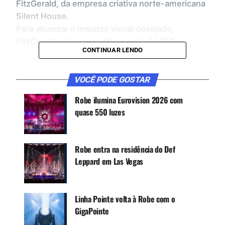
FitzGerald, da empresa criativa norte-americana
Silent House.
Para alcançar o impacto visual desejado,
FitzGerald optou por utilizar mais de 250
CONTINUAR LENDO
movings da
Robe
, sendo 223 x iFORTE LTX e 36
x iFORTE, especialmente distribuídos para
destacar a cantora e sua banda no palco. Além
VOCÊ PODE GOSTAR
disso, o projeto de iluminação incluiu 13 Robe
Robe ilumina Eurovision 2026 com
iBOLTS, que adicionaram um toque dramático às
quase 550 luzes
cenas no enorme espaço de 220 metros de
largura, onde a tela curva de LED se estendia
como um pergaminho gigantesco.
Robe entra na residência do Def
Leppard em Las Vegas
Linha Pointe volta à Robe com o
GigaPointe