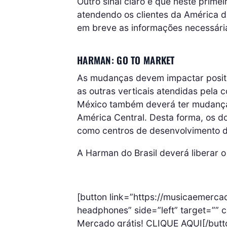
Outro sinal claro é que neste prime
atendendo os clientes da América d
em breve as informações necessári
HARMAN: GO TO MARKET
As mudanças devem impactar positi
as outras verticais atendidas pela 
México também deverá ter mudanças
América Central. Desta forma, os do
como centros de desenvolvimento d
A Harman do Brasil deverá liberar o
[button link=”https://musicaemerca
headphones” side=”left” target=”” 
Mercado grátis! CLIQUE AQUI[/butt