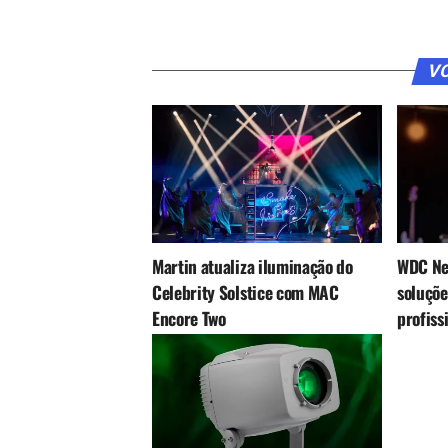
VO
Martin atualiza iluminação do
WDC Net
Celebrity Solstice com MAC
soluçõ
Encore Two
profiss