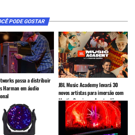
CÊ PODE GOSTAR
works passa a distribuir
JBL Music Academy levará 30
es Harman em áudio
novos artistas para imersão com
ional
Martin Garrix em Amsterdã