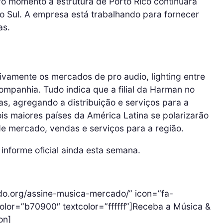
iro momento a estrutura de Porto Rico continuará
o Sul. A empresa está trabalhando para fornecer
as.
vamente os mercados de pro audio, lighting entre
companhia. Tudo indica que a filial da Harman no
, agregando a distribuição e serviços para a
is maiores países da América Latina se polarizarão
e mercado, vendas e serviços para a região.
 informe oficial ainda esta semana.
do.org/assine-musica-mercado/” icon=”fa-
color=”b70900″ textcolor=”ffffff”]Receba a Música &
on]