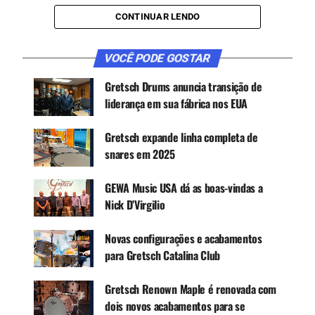
CONTINUAR LENDO
CONTINUE ACOMPANHANDO
VOCÊ PODE GOSTAR
Receba novas matérias do Música & Mercado no
WhatsApp e no Google News.
Gretsch Drums anuncia transição de
liderança em sua fábrica nos EUA
Canal WhatsApp
Gretsch expande linha completa de
snares em 2025
Google News
GEWA Music USA dá as boas-vindas a
Nick D’Virgilio
Entre os requisitos estava a versatilidade, uma
Novas configurações e acabamentos
ampla faixa dinâmica e desempenho destacado
para Gretsch Catalina Club
ao tocar em uma variedade de afinações. Além
disso, precisava ser acessível a estudantes e
Gretsch Renown Maple é renovada com
bateristas prontos para configurar seu primeiro
dois novos acabamentos para se