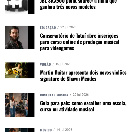
JBL SRX900 point source: a linha que
ganhou três novos modelos
cabeças de descarga Lightning e Gretsch
Permatone da Remo USA. Uma etiqueta de
identificação interna assinada por Mike Johnston
especifica o ano de produção.
EDUCAÇÃO
22 jul 2026
Conservatório de Tatuí abre inscrições
para curso online de produção musical
para videogames
VIOLÃO
15 jul 2026
Martin Guitar apresenta dois novos violões
signature de Shawn Mendes
CONECTA+ MÚSICA
20 jul 2026
Guia para pais: como escolher uma escola,
curso ou atividade musical
MÚSICO
14 jul 2026