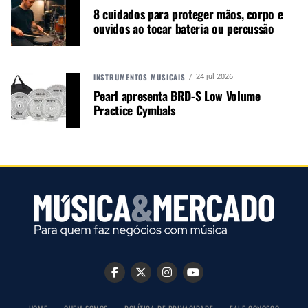
8 cuidados para proteger mãos, corpo e
ouvidos ao tocar bateria ou percussão
INSTRUMENTOS MUSICAIS
24 jul 2026
Pearl apresenta BRD-S Low Volume
Practice Cymbals
Autor:
Redação M&M
Música &amp; Mercado é uma
publicação empenhada em
promover e divulgar o mercado e
negócios para o music business,
indústria de áudio profissional,
iluminação e instrumentos
musicais. Nós amamos o que