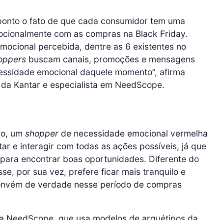
ponto o fato de que cada consumidor tem uma
mocionalmente com as compras na Black Friday.
ocional percebida, dentre as 6 existentes no
oppers
buscam canais, promoções e mensagens
essidade emocional daquele momento”, afirma
s da Kantar e especialista em NeedScope.
lo, um
shopper
de necessidade emocional vermelha
tar e interagir com todas as ações possíveis, já que
 para encontrar boas oportunidades. Diferente do
, por sua vez, prefere ficar mais tranquilo e
convém de verdade nesse período de compras
gia NeedScope, que usa modelos de arquétipos da