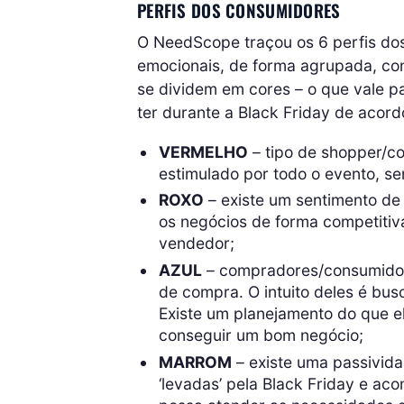
PERFIS DOS CONSUMIDORES
O NeedScope traçou os 6 perfis d
emocionais, de forma agrupada, con
se dividem em cores – o que vale 
ter durante a Black Friday de acord
VERMELHO
– tipo de shopper/co
estimulado por todo o evento, s
ROXO
– existe um sentimento de 
os negócios de forma competitiva
vendedor;
AZUL
– compradores/consumidore
de compra. O intuito deles é bus
Existe um planejamento do que e
conseguir um bom negócio;
MARROM
– existe uma passivida
‘levadas’ pela Black Friday e a