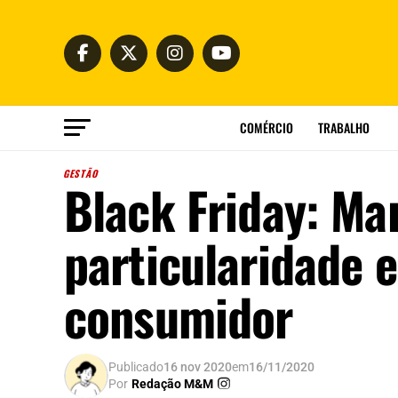
COMÉRCIO
TRABALHO
GESTÃO
Black Friday: Ma
particularidade 
consumidor
Publicado
16 nov 2020
em
16/11/2020
Por
Redação M&M