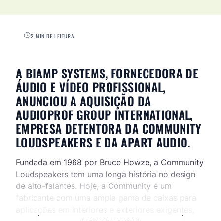
2 MIN DE LEITURA
A BIAMP SYSTEMS, FORNECEDORA DE
ÁUDIO E VÍDEO PROFISSIONAL,
ANUNCIOU A AQUISIÇÃO DA
AUDIOPROF GROUP INTERNATIONAL,
EMPRESA DETENTORA DA COMMUNITY
LOUDSPEAKERS E DA APART AUDIO.
Fundada em 1968 por Bruce Howze, a Community
Loudspeakers tem uma longa história no design
de alto-falantes. Hoje, a Community é um
fabricante com uma ampla gama de caixas para
aplicações em interiores e exteriores exigentes,