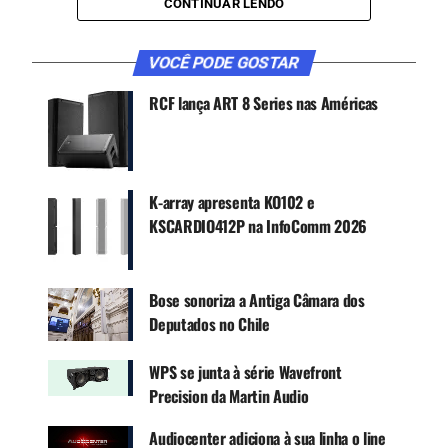
como lojas, entretenimento, estádios e outros
CONTINUAR LENDO
espaços maiores. Recentemente a Community
introduziu a nova Série L LVH-900 Beamforming
VOCÊ PODE GOSTAR
Venue Horn.
RCF lança ART 8 Series nas Américas
CONTINUE ACOMPANHANDO
Receba novas matérias do Música & Mercado no
WhatsApp e no Google News.
K-array apresenta KO102 e
KSCARDIO412P na InfoComm 2026
Canal WhatsApp
Bose sonoriza a Antiga Câmara dos
Google News
Deputados no Chile
WPS se junta à série Wavefront
Precision da Martin Audio
A Apart Audio é especializada em soluções de
Audiocenter adiciona à sua linha o line
áudio funcional e comercial, bem como de lazer