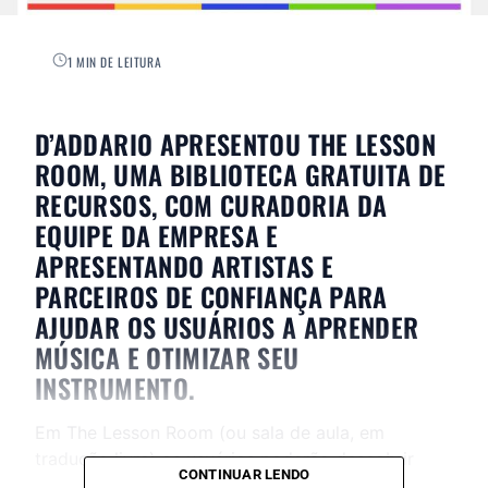
1 MIN DE LEITURA
D’ADDARIO APRESENTOU THE LESSON
ROOM, UMA BIBLIOTECA GRATUITA DE
RECURSOS, COM CURADORIA DA
EQUIPE DA EMPRESA E
APRESENTANDO ARTISTAS E
PARCEIROS DE CONFIANÇA PARA
AJUDAR OS USUÁRIOS A APRENDER
MÚSICA E OTIMIZAR SEU
INSTRUMENTO.
Em The Lesson Room (ou sala de aula, em
tradução livre) os usuários poderão descobrir
CONTINUAR LENDO
uma variedade de informações para ajudá-los a