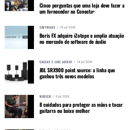
promover e divulgar o mercado e
Cinco perguntas que uma loja deve fazer a
negócios para o music business,
um fornecedor na Conecta+
indústria de áudio profissional,
iluminação e instrumentos
SOFTWARE
musicais. Nós amamos o que
10 jul 2026
Boris FX adquire iZotope e amplia atuação
fazemos.
no mercado de software de áudio
A MÚSICA & MERCADO ESTÁ NO WHATSAPP!
CAIXAS E LINE ARRAY
14 jul 2026
Noticias que ajudam seu trabalho com a música.
JBL SRX900 point source: a linha que
ganhou três novos modelos
Acesse o Canal de WhatsApp
MÚSICO
9 jul 2026
8 cuidados para proteger as mãos e tocar
TÓPICOS RELACIONADOS:
APRENDIZAGEM
D'ADDARIO
EDUCAÇÃO MUSICAL
THE LESSON ROOM
guitarra ou baixo melhor