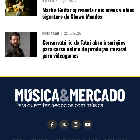
VIOLÃO
15 jul 2026
Martin Guitar apresenta dois novos violões
signature de Shawn Mendes
PRÓXIMO
QSC lança treinamento online para casas de culto
EDUCAÇÃO
22 jul 2026
Conservatório de Tatuí abre inscrições
para curso online de produção musical
para videogames
NÃO PERCA
Música: 5 possibilidades para quem pensa em seguir
carreira na área