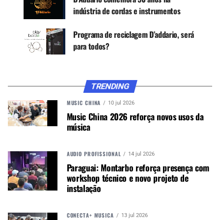
quiser.
indústria de cordas e instrumentos
Para manter o instrumento em forma, o site
Programa de reciclagem D’addario, será
oferece conteúdo de manutenção, cuidado e
para todos?
reparo, com uma oficina para violão e outra para
guitarra.
Há também dicas para educadores, elaboradas
TRENDING
por educadores, trazendo conhecimentos
importantes ​​para motivar, educar e inspirar os
MUSIC CHINA
10 jul 2026
alunos.
Music China 2026 reforça novos usos da
música
Quer saber mais?
Clique aqui
.
AUDIO PROFISSIONAL
14 jul 2026
Paraguai: Montarbo reforça presença com
workshop técnico e novo projeto de
Autor:
Redação M&M
instalação
Música &amp; Mercado é uma
publicação empenhada em
CONECTA+ MÚSICA
13 jul 2026