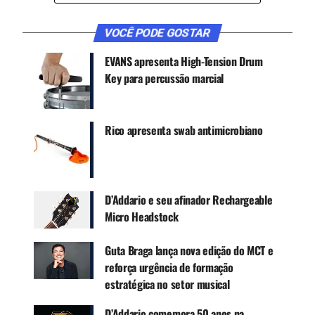
crescer como músicos, incluindo aulas para
iniciantes, dicas práticas avançadas, técnicas de
VOCÊ PODE GOSTAR
manutenção de instrumentos e muito mais.
EVANS apresenta High-Tension Drum
Key para percussão marcial
CONTINUE ACOMPANHANDO
Receba novas matérias do Música & Mercado no
Rico apresenta swab antimicrobiano
WhatsApp e no Google News.
Canal WhatsApp
D’Addario e seu afinador Rechargeable
Micro Headstock
Google News
Guta Braga lança nova edição do MCT e
reforça urgência de formação
estratégica no setor musical
Se você é um músico avançado ou está apenas
começando, pode aprender o que quiser, quando
D’Addario comemora 50 anos na