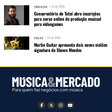
com tampo de maple flamejado e configurações
EDUCAÇÃO
de captadores HSS para um som versátil que
22 jul 2026
Conservatório de Tatuí abre inscrições
pode ser usado para gêneros musicais clássicos e
para curso online de produção musical
modernos.
para videogames
VIOLÃO
15 jul 2026
Martin Guitar apresenta dois novos violões
signature de Shawn Mendes
Cort G280 Select : AM(Amber)