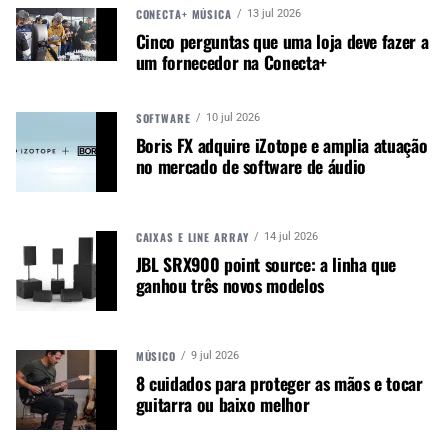
CONECTA+ MÚSICA
13 jul 2026
Cinco perguntas que uma loja deve fazer a
um fornecedor na Conecta+
SOFTWARE
10 jul 2026
Cort G300 Pro : VVB(Vivid Burgundy)
Boris FX adquire iZotope e amplia atuação
no mercado de software de áudio
G280 Select
CAIXAS E LINE ARRAY
14 jul 2026
A nova G280 Select é uma renovação da G280DX
JBL SRX900 point source: a linha que
ganhou três novos modelos
anteriormente popular, com um pickguard de
pérola recentemente adicionado, diapasão em
rosewood e humbucker Voice Tone VTH-77 com
tampa de metal para dar um estilo boutique. Com
MÚSICO
9 jul 2026
8 cuidados para proteger as mãos e tocar
este design, a empresa pretendia dar a melhor
guitarra ou baixo melhor
tocabilidade e desempenho sonoro possível, para
isso a G280 Select consiste em um corpo de alder