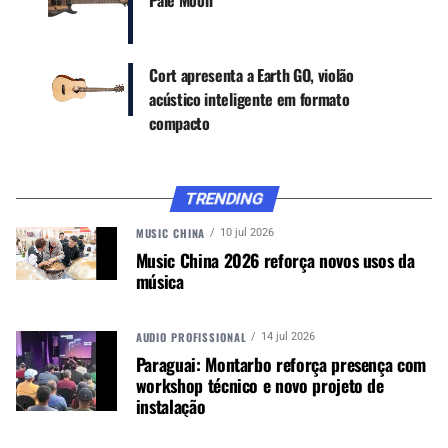
Pale Moon
vez na G Series, a G300 Pro vem com 24 trastes
completos, o que a torna uma guitarra
verdadeiramente moderna para os músicos que
Cort apresenta a Earth GO, violão
gostam de fazer solos com as posições de trastes
acústico inteligente em formato
mais altos.
compacto
TRENDING
MUSIC CHINA
10 jul 2026
Music China 2026 reforça novos usos da
música
AUDIO PROFISSIONAL
14 jul 2026
Cort G300 Pro : BK(Black)
Paraguai: Montarbo reforça presença com
workshop técnico e novo projeto de
instalação