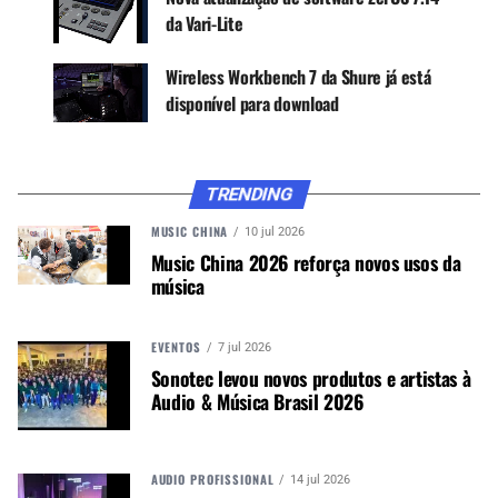
produção de EDM, gravação e mixagem de
da Vari-Lite
bandas, gravação em local para escolas, igrejas e
muitos outros.
Wireless Workbench 7 da Shure já está
disponível para download
Esteja você produzindo, fazendo design de som
para vídeo, gravando e editando podcasts ou
gravando ao vivo, o Waveform Free foi projetado
e configurado para tudo isso.
TRENDING
MUSIC CHINA
10 jul 2026
Music China 2026 reforça novos usos da
música
EVENTOS
7 jul 2026
Sonotec levou novos produtos e artistas à
Audio & Música Brasil 2026
AUDIO PROFISSIONAL
14 jul 2026