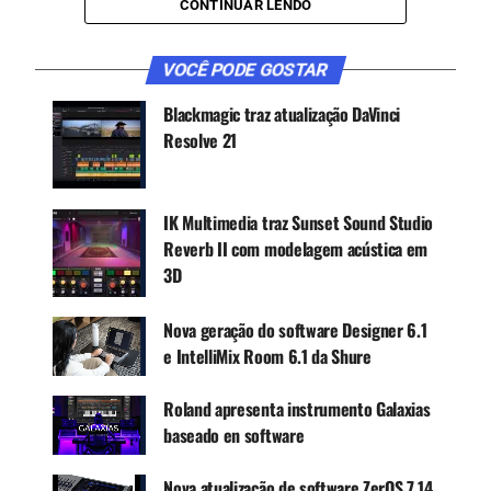
CONTINUAR LENDO
sincronizadas, progressão de acordes, linhas de
baixo e muito mais, além do sintetizador virtual
VOCÊ PODE GOSTAR
40 SC e do Micro Drum Sampler.
Blackmagic traz atualização DaVinci
Resolve 21
CONTINUE ACOMPANHANDO
Receba novas matérias do Música & Mercado no
WhatsApp e no Google News.
IK Multimedia traz Sunset Sound Studio
Reverb II com modelagem acústica em
3D
Canal WhatsApp
Nova geração do software Designer 6.1
Google News
e IntelliMix Room 6.1 da Shure
Roland apresenta instrumento Galaxias
baseado en software
Para começar, você terá dezenas de vídeos
tutoriais e vários modelos ao seu alcance, como
Nova atualização de software ZerOS 7.14