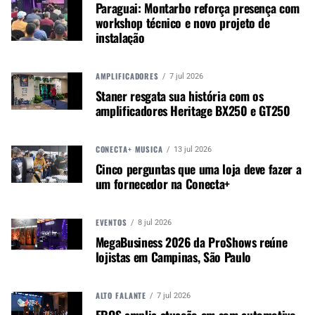
Paraguai: Montarbo reforça presença com
Autor:
Redação M&M
workshop técnico e novo projeto de
Música &amp; Mercado é uma
instalação
publicação empenhada em
promover e divulgar o mercado e
negócios para o music business,
AMPLIFICADORES
7 jul 2026
indústria de áudio profissional,
Staner resgata sua história com os
amplificadores Heritage BX250 e GT250
iluminação e instrumentos
musicais. Nós amamos o que
fazemos.
CONECTA+ MÚSICA
13 jul 2026
Cinco perguntas que uma loja deve fazer a
um fornecedor na Conecta+
A MÚSICA & MERCADO ESTÁ NO WHATSAPP!
Noticias que ajudam seu trabalho com a música.
EVENTOS
8 jul 2026
MegaBusiness 2026 da ProShows reúne
Acesse o Canal de WhatsApp
lojistas em Campinas, São Paulo
ALTO FALANTE
7 jul 2026
TÓPICOS RELACIONADOS:
SOFTWARE
SOFTWARE ÁUDIO
EROS amplia atuação em som automotivo