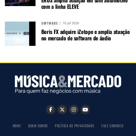
TRACKTION
com a linha ELEVE
SOFTWARE
10 jul 2026
Boris FX adquire iZotope e amplia atuação
no mercado de software de áudio
PRÓXIMO
4 tendências da música e previsões de especialistas para
2020 (e além)
NÃO PERCA
Produtos da Shure são certificados para o Microsoft Teams
HOME
QUEM SOMOS
POLÍTICA DE PRIVACIDADE
FALE CONOSCO