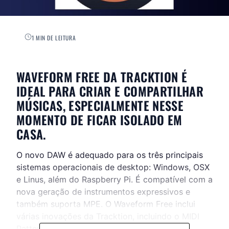
1 MIN DE LEITURA
WAVEFORM FREE DA TRACKTION É
IDEAL PARA CRIAR E COMPARTILHAR
MÚSICAS, ESPECIALMENTE NESSE
MOMENTO DE FICAR ISOLADO EM
CASA.
O novo DAW é adequado para os três principais
sistemas operacionais de desktop: Windows, OSX
e Linus, além do Raspberry Pi. É compatível com a
nova geração de instrumentos expressivos e
também suporta MPE. O Waveform Free inclui
várias inovações da Tracktion, incluindo o MIDI
Pattern Generator para criar melodias