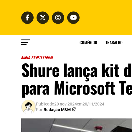
COMÉRCIO
TRABALHO
AUDIO PROFISSIONAL
Shure lança kit 
para Microsoft 
Publicado
20 nov 2024
em
20/11/2024
Por
Redação M&M