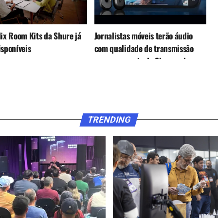
Mix Room Kits da Shure já
Jornalistas móveis terão áudio
isponíveis
com qualidade de transmissão
com a parceria da Shure e da
Haivision.
TRENDING