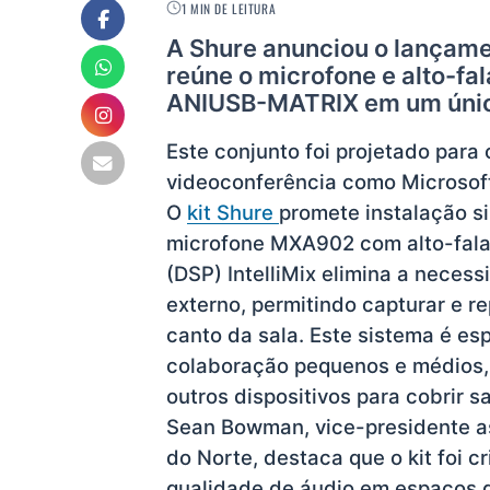
1 MIN DE LEITURA
A Shure anunciou o lançame
reúne o microfone e alto-fa
ANIUSB-MATRIX em um únic
Este conjunto foi projetado para
videoconferência como Microsof
O
kit Shure
promete instalação si
microfone MXA902 com alto-falan
(DSP) IntelliMix elimina a nece
externo, permitindo capturar e r
canto da sala. Este sistema é e
colaboração pequenos e médios
outros dispositivos para cobrir s
Sean Bowman, vice-presidente a
do Norte, destaca que o kit foi 
qualidade de áudio em espaços 