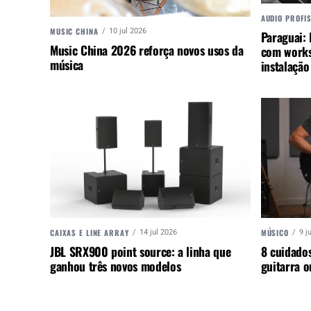
AUDIO PROFI
MUSIC CHINA
10 jul 2026
Paraguai:
Music China 2026 reforça novos usos da
com works
música
instalação
CAIXAS E LINE ARRAY
MÚSICO
14 jul 2026
9 j
JBL SRX900 point source: a linha que
8 cuidados
ganhou três novos modelos
guitarra 