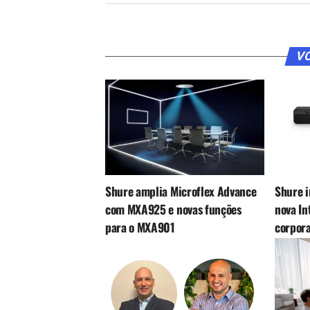
VO
Shure amplia Microflex Advance
Shure i
com MXA925 e novas funções
nova In
para o MXA901
corpora